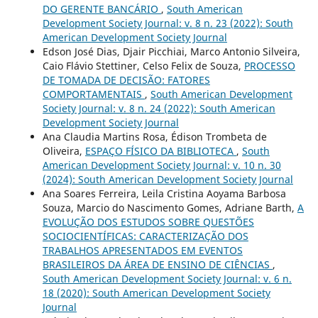
DO GERENTE BANCÁRIO
,
South American
Development Society Journal: v. 8 n. 23 (2022): South
American Development Society Journal
Edson José Dias, Djair Picchiai, Marco Antonio Silveira,
Caio Flávio Stettiner, Celso Felix de Souza,
PROCESSO
DE TOMADA DE DECISÃO: FATORES
COMPORTAMENTAIS
,
South American Development
Society Journal: v. 8 n. 24 (2022): South American
Development Society Journal
Ana Claudia Martins Rosa, Édison Trombeta de
Oliveira,
ESPAÇO FÍSICO DA BIBLIOTECA
,
South
American Development Society Journal: v. 10 n. 30
(2024): South American Development Society Journal
Ana Soares Ferreira, Leila Cristina Aoyama Barbosa
Souza, Marcio do Nascimento Gomes, Adriane Barth,
A
EVOLUÇÃO DOS ESTUDOS SOBRE QUESTÕES
SOCIOCIENTÍFICAS: CARACTERIZAÇÃO DOS
TRABALHOS APRESENTADOS EM EVENTOS
BRASILEIROS DA ÁREA DE ENSINO DE CIÊNCIAS
,
South American Development Society Journal: v. 6 n.
18 (2020): South American Development Society
Journal