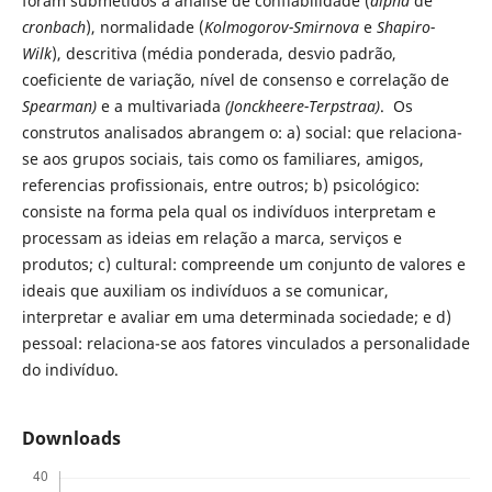
foram submetidos à análise de confiabilidade (
alpha
de
cronbach
), normalidade (
Kolmogorov-Smirnova
e
Shapiro-
Wilk
), descritiva (média ponderada, desvio padrão,
coeficiente de variação, nível de consenso e correlação de
Spearman)
e a multivariada
(Jonckheere-Terpstraa)
. Os
construtos analisados abrangem o: a) social: que relaciona-
se aos grupos sociais, tais como os familiares, amigos,
referencias profissionais, entre outros; b) psicológico:
consiste na forma pela qual os indivíduos interpretam e
processam as ideias em relação a marca, serviços e
produtos; c) cultural: compreende um conjunto de valores e
ideais que auxiliam os indivíduos a se comunicar,
interpretar e avaliar em uma determinada sociedade; e d)
pessoal: relaciona-se aos fatores vinculados a personalidade
do indivíduo.
Downloads