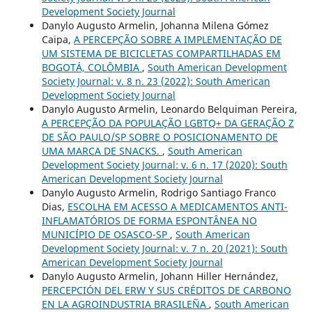
Development Society Journal
Danylo Augusto Armelin, Johanna Milena Gómez
Caipa,
A PERCEPÇÃO SOBRE A IMPLEMENTAÇÃO DE
UM SISTEMA DE BICICLETAS COMPARTILHADAS EM
BOGOTÁ, COLÔMBIA
,
South American Development
Society Journal: v. 8 n. 23 (2022): South American
Development Society Journal
Danylo Augusto Armelin, Leonardo Belquiman Pereira,
A PERCEPÇÃO DA POPULAÇÃO LGBTQ+ DA GERAÇÃO Z
DE SÃO PAULO/SP SOBRE O POSICIONAMENTO DE
UMA MARCA DE SNACKS.
,
South American
Development Society Journal: v. 6 n. 17 (2020): South
American Development Society Journal
Danylo Augusto Armelin, Rodrigo Santiago Franco
Dias,
ESCOLHA EM ACESSO A MEDICAMENTOS ANTI-
INFLAMATÓRIOS DE FORMA ESPONTÂNEA NO
MUNICÍPIO DE OSASCO-SP
,
South American
Development Society Journal: v. 7 n. 20 (2021): South
American Development Society Journal
Danylo Augusto Armelin, Johann Hiller Hernández,
PERCEPCIÓN DEL ERW Y SUS CRÉDITOS DE CARBONO
EN LA AGROINDUSTRIA BRASILEÑA
,
South American