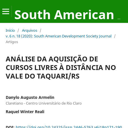
South American Development Society Journal
Início
/
Arquivos
/
v. 6 n. 18 (2020): South American Development Society Journal
/
Artigos
ANÁLISE DA AQUISIÇÃO DE
CURSOS LIVRES À DISTÂNCIA NO
VALE DO TAQUARI/RS
Danylo Augusto Armelin
Claretiano - Centro Universitário de Rio Claro
Raquel Winter Reali
DOI:
https://doi.org/10.24325/issn.2446-5763.v6i18p171-190