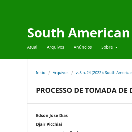
South American 
Atual
Arquivos
Anúncios
Sobre
Início
/
Arquivos
/
v. 8 n. 24 (2022): South Americ
PROCESSO DE TOMADA DE 
Edson José Dias
Djair Picchiai