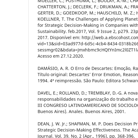
MUELLER, C.; POSTHUMA, L.; BOULAY, A.-M.; CH
CHATTERTON, J.; DECLERK, F.; DRUKMAN, A.; FRA
GERTER, D.; GOEDKOOP, M.; HAUSCHILD, M. Z.; H
KOELLNER, T. The Challenges of Applying Planet
for Strategic Decision-Making in Companies wit
Sustainability. feb.2017, Vol. 9 Issue 2, p279. 23p
2017. Disponível em: http://web.a.ebscohost.com
vid=13&sid=03ad977d-6d5c-4cb4-8434-0318b26
sessmgr02&bdata=Jmxhbmc9cHQtYnImc2l0ZT1l
Acesso em 27.12.2020.
DAMÁSIO, A. R. O Erro de Descartes: Emoção, R
Título original: Descartes’ Error Emotion, Reas
1994. 4ª reimpressão. São Paulo: Editora Schwarc
DAVEL, E.; ROLLAND, D.; TREMBLAY, D.-G. A nova 
responsabilidades na organização do trabalho 
III CONGRESO LATINOAMERICANO DE SOCIOLOGÍ
Buenos Aires). Anales. Buenos Aires, 2001.
DEAN, J. W. Jr.; SHAFMAN, M. P. Does Decision P
Strategic Decision-Making Effectiveness. The 
Journal. Vol. 39, No. 2 (Apr., 1996), pp. 368-396.