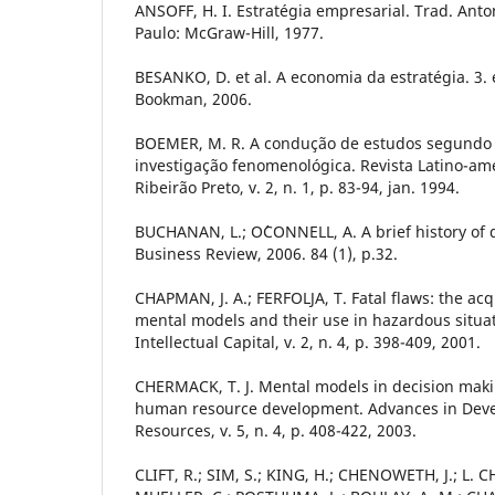
ANSOFF, H. I. Estratégia empresarial. Trad. Anto
Paulo: McGraw-Hill, 1977.
BESANKO, D. et al. A economia da estratégia. 3. 
Bookman, 2006.
BOEMER, M. R. A condução de estudos segundo 
investigação fenomenológica. Revista Latino-a
Ribeirão Preto, v. 2, n. 1, p. 83-94, jan. 1994.
BUCHANAN, L.; O´CONNELL, A. A brief history of
Business Review, 2006. 84 (1), p.32.
CHAPMAN, J. A.; FERFOLJA, T. Fatal flaws: the acq
mental models and their use in hazardous situat
Intellectual Capital, v. 2, n. 4, p. 398-409, 2001.
CHERMACK, T. J. Mental models in decision maki
human resource development. Advances in De
Resources, v. 5, n. 4, p. 408-422, 2003.
CLIFT, R.; SIM, S.; KING, H.; CHENOWETH, J.; L. CH