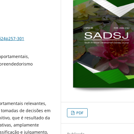
8i24p257-301
mportamentais,
empreendedorismo
ortamentais relevantes,
s tomadas de decisões em
PDF
tivo, que é resultado da
nativas, amplamente
assificação e julgamento,