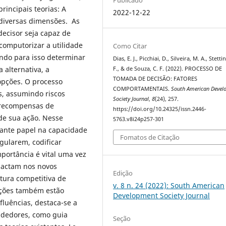
Publicado
rincipais teorias: A
2022-12-22
m diversas dimensões. As
decisor seja capaz de
 computorizar a utilidade
Como Citar
ndo para isso determinar
Dias, E. J., Picchiai, D., Silveira, M. A., Stetti
 alternativa, a
F., & de Souza, C. F. (2022). PROCESSO DE
TOMADA DE DECISÃO: FATORES
opções. O processo
COMPORTAMENTAIS.
South American Devel
s, assumindo riscos
Society Journal
,
8
(24), 257.
o recompensas de
https://doi.org/10.24325/issn.2446-
de sua ação. Nesse
5763.v8i24p257-301
ante papel na capacidade
Fomatos de Citação
gularem, codificar
portância é vital uma vez
pactam nos novos
Edição
tura competitiva de
v. 8 n. 24 (2022): South American
ações também estão
Development Society Journal
fluências, destaca-se a
ndedores, como guia
Seção