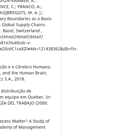
APLIN-KRAMER, R.;
NCE, C.; FRANCO, A.;
UIJBREGGTS, M. A. J.;
ary Boundaries as a Basis
h Global Supply Chains.
. Basel, Switzerland ,
/ehost/detail/detail?
681e3%40sdc-v-
aG9zdC1saXZl#AN=121438362&db=fsr.
azão e o Cérebro Humano.
on, and the Human Brain,
z S.A., 2018.
distribuição de
em equipe em Quebec. In:
A DEL TRABAJO (2000:
rocess Matter? A Study of
Academy of Management