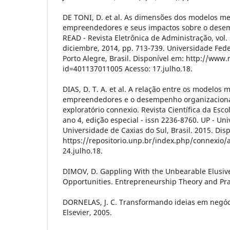
DE TONI, D. et al. As dimensões dos modelos me
empreendedores e seus impactos sobre o desem
READ - Revista Eletrônica de Administração, vol.
diciembre, 2014, pp. 713-739. Universidade Fede
Porto Alegre, Brasil. Disponível em: http://www.
id=401137011005 Acesso: 17.julho.18.
DIAS, D. T. A. et al. A relação entre os modelos 
empreendedores e o desempenho organizaciona
exploratório connexio. Revista Científica da Esc
ano 4, edição especial - issn 2236-8760. UP - Un
Universidade de Caxias do Sul, Brasil. 2015. Dis
https://repositorio.unp.br/index.php/connexio/a
24.julho.18.
DIMOV, D. Gappling With the Unbearable Elusive
Opportunities. Entrepreneurship Theory and Prac
DORNELAS, J. C. Transformando ideias em negócio
Elsevier, 2005.