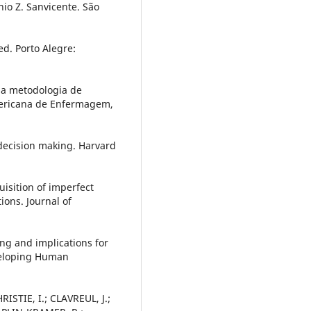
nio Z. Sanvicente. São
ed. Porto Alegre:
a metodologia de
mericana de Enfermagem,
 decision making. Harvard
uisition of imperfect
ions. Journal of
ng and implications for
veloping Human
RISTIE, I.; CLAVREUL, J.;