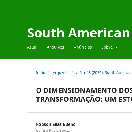
South American 
Atual
Arquivos
Anúncios
Sobre
Início
/
Arquivos
/
v. 6 n. 18 (2020): South Americ
O DIMENSIONAMENTO DOS 
TRANSFORMAÇÃO: UM ESTU
Robson Elias Bueno
Centro Paula Souza