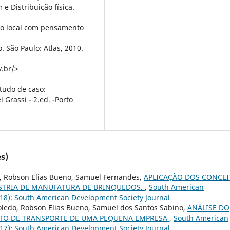
 Distribuição física.
ão local com pensamento
. São Paulo: Atlas, 2010.
v.br/>
tudo de caso:
 Grassi - 2.ed. -Porto
s)
o, Robson Elias Bueno, Samuel Fernandes,
APLICAÇÃO DOS CONCEI
STRIA DE MANUFATURA DE BRINQUEDOS.
,
South American
2018): South American Development Society Journal
Toledo, Robson Elias Bueno, Samuel dos Santos Sabino,
ANÁLISE DO
NTO DE TRANSPORTE DE UMA PEQUENA EMPRESA
,
South American
2017): South American Development Society Journal