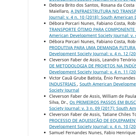
Debora Brito dos Santos, Rosana da Costa 
Maiellaro,
A INFRAESTRUTURA NO TRANSP
Journal: v. 4 n. 10 (2018): South American
Débora Porcari Nunes, Fabiano Costa, Ro
TRANSPORTE ÓTIMO PARA COMPONENTE 
American Development Society Journal: v. 
Débora Porcari Nunes, Fabiano Costa, Ro
PRODUTIVA PARA UMA DEMANDA FUTURA
Development Society Journal: v. 4 n. 12 (
Cleverson Faber de Assis, Leandro Tenóri
DE METODOLOGIA DE PROJETOS NA IND
Development Society Journal: v. 4 n. 11 (
Victor Cauã Grube Batista, Ênio Fernandes
INDUSTRIAIS
,
South American Development
Society Journal
Cleverson Faber de Assis, William de Paul
Silva, Dr.,
Os PRIMEIROS PASSOS EM BUS
Society Journal: v. 3 n. 09 (2017): South 
Cleverson Faber de Assis, Tatiane Chiles 
PROCESSO DE AQUISIÇÃO DE EQUIPAME
Development Society Journal: v. 4 n. 10 (
Samuel Fernandes Nunes, Fabio Henrique d