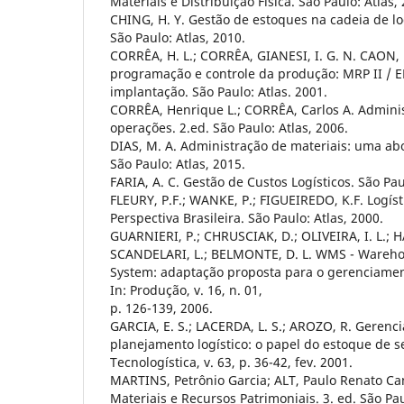
Materiais e Distribuição Física. São Paulo: Atlas,
CHING, H. Y. Gestão de estoques na cadeia de log
São Paulo: Atlas, 2010.
CORRÊA, H. L.; CORRÊA, GIANESI, I. G. N. CAON,
programação e controle da produção: MRP II / E
implantação. São Paulo: Atlas. 2001.
CORRÊA, Henrique L.; CORRÊA, Carlos A. Admini
operações. 2.ed. São Paulo: Atlas, 2006.
DIAS, M. A. Administração de materiais: uma abo
São Paulo: Atlas, 2015.
FARIA, A. C. Gestão de Custos Logísticos. São Pau
FLEURY, P.F.; WANKE, P.; FIGUEIREDO, K.F. Logíst
Perspectiva Brasileira. São Paulo: Atlas, 2000.
GUARNIERI, P.; CHRUSCIAK, D.; OLIVEIRA, I. L.; 
SCANDELARI, L.; BELMONTE, D. L. WMS - Ware
System: adaptação proposta para o gerenciament
In: Produção, v. 16, n. 01,
p. 126-139, 2006.
GARCIA, E. S.; LACERDA, L. S.; AROZO, R. Gerenc
planejamento logístico: o papel do estoque de s
Tecnologística, v. 63, p. 36-42, fev. 2001.
MARTINS, Petrônio Garcia; ALT, Paulo Renato C
Materiais e Recursos Patrimoniais. 3. ed. São Pau