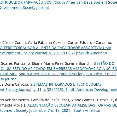
DISTRIBUIDOR FARMACÊUTICO
,
South American Development Socie
 Development Society Journal
e Cássia Comin, Carla Fabiana Cazella, Carlos Eduardo Carvalho,
 TERRITORIAL SOB A LENTE DA CAPACIDADE ABSORTIVA: UMA
velopment Society Journal: v. 7 n. 19 (2021): South American
Soares Ponciano, Eliane Maria Pires Giavina Bianchi,
GESTÃO DO
O: UM ESTUDO APLICADO EM EMPRESAS ASSOCIADAS AO NÚCLEO
GUARI-MG
,
South American Development Society Journal: v. 7 n. 20
ty Journal
ius Doria Calvosa,
SISTEMAS INTEGRADOS E TECNOLOGIAS
 Society Journal: v. 11 n. 32 (2025): South American Developmen
do Vendramento, Camilla de Jesús Pires, Alane Gomes Lustosa, Lys
 Almeida Morais,
ALIMENTAÇÃO ESCOLAR: ANÁLISE DAS FORMAS DE
opment Society Journal: v. 7 n. 19 (2021): South American