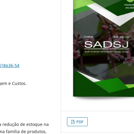
6i18p36-54
gem e Custos.
PDF
 a redução de estoque na
a família de produtos,