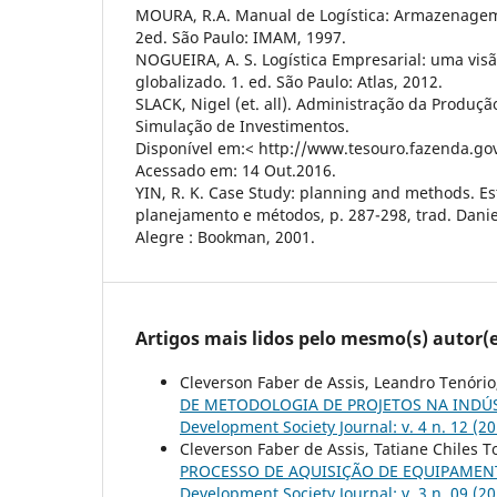
MOURA, R.A. Manual de Logística: Armazenagem e
2ed. São Paulo: IMAM, 1997.
NOGUEIRA, A. S. Logística Empresarial: uma vis
globalizado. 1. ed. São Paulo: Atlas, 2012.
SLACK, Nigel (et. all). Administração da Produção
Simulação de Investimentos.
Disponível em:< http://www.tesouro.fazenda.go
Acessado em: 14 Out.2016.
YIN, R. K. Case Study: planning and methods. Es
planejamento e métodos, p. 287-298, trad. Daniel
Alegre : Bookman, 2001.
Artigos mais lidos pelo mesmo(s) autor(e
Cleverson Faber de Assis, Leandro Tenóri
DE METODOLOGIA DE PROJETOS NA INDÚ
Development Society Journal: v. 4 n. 12 (
Cleverson Faber de Assis, Tatiane Chiles 
PROCESSO DE AQUISIÇÃO DE EQUIPAME
Development Society Journal: v. 3 n. 09 (