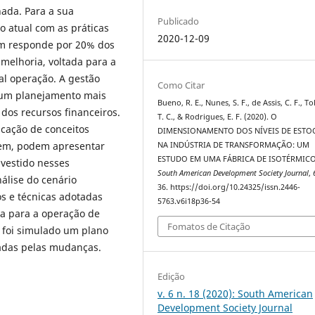
ada. Para a sua
Publicado
o atual com as práticas
2020-12-09
em responde por 20% dos
 melhoria, voltada para a
al operação. A gestão
Como Citar
 um planejamento mais
Bueno, R. E., Nunes, S. F., de Assis, C. F., T
 dos recursos financeiros.
T. C., & Rodrigues, E. F. (2020). O
cação de conceitos
DIMENSIONAMENTO DOS NÍVEIS DE ESTO
gem, podem apresentar
NA INDÚSTRIA DE TRANSFORMAÇÃO: UM
ESTUDO EM UMA FÁBRICA DE ISOTÉRMICO
nvestido nesses
South American Development Society Journal
,
álise do cenário
36. https://doi.org/10.24325/issn.2446-
s e técnicas adotadas
5763.v6i18p36-54
a para a operação de
Fomatos de Citação
foi simulado um plano
nadas pelas mudanças.
Edição
v. 6 n. 18 (2020): South American
Development Society Journal