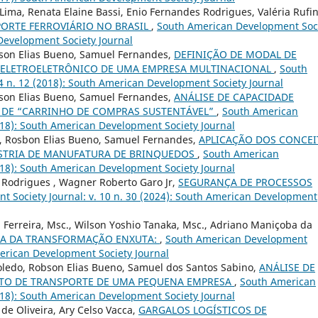
Lima, Renata Elaine Bassi, Enio Fernandes Rodrigues, Valéria Rufi
ORTE FERROVIÁRIO NO BRASIL
,
South American Development Soc
 Development Society Journal
bson Elias Bueno, Samuel Fernandes,
DEFINIÇÃO DE MODAL DE
ELETROELETRÔNICO DE UMA EMPRESA MULTINACIONAL
,
South
4 n. 12 (2018): South American Development Society Journal
bson Elias Bueno, Samuel Fernandes,
ANÁLISE DE CAPACIDADE
 DE “CARRINHO DE COMPRAS SUSTENTÁVEL”
,
South American
2018): South American Development Society Journal
o, Rosbon Elias Bueno, Samuel Fernandes,
APLICAÇÃO DOS CONCEI
ÚSTRIA DE MANUFATURA DE BRINQUEDOS
,
South American
2018): South American Development Society Journal
 Rodrigues , Wagner Roberto Garo Jr,
SEGURANÇA DE PROCESSOS
 Society Journal: v. 10 n. 30 (2024): South American Development
a Ferreira, Msc., Wilson Yoshio Tanaka, Msc., Adriano Maniçoba da
CA DA TRANSFORMAÇÃO ENXUTA:
,
South American Development
American Development Society Journal
Toledo, Robson Elias Bueno, Samuel dos Santos Sabino,
ANÁLISE DE
NTO DE TRANSPORTE DE UMA PEQUENA EMPRESA
,
South American
2018): South American Development Society Journal
e Oliveira, Ary Celso Vacca,
GARGALOS LOGÍSTICOS DE