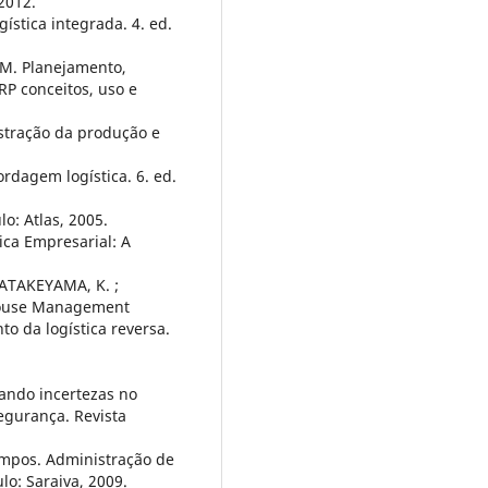
 2012.
ística integrada. 4. ed.
 M. Planejamento,
RP conceitos, uso e
stração da produção e
rdagem logística. 6. ed.
lo: Atlas, 2005.
ica Empresarial: A
HATAKEYAMA, K. ;
house Management
o da logística reversa.
iando incertezas no
egurança. Revista
ampos. Administração de
lo: Saraiva, 2009.