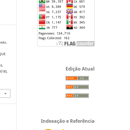
oledo,
QUE
S.
Edição Atual
6
(18),
Indexação e Referência