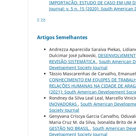
IMPORTAÇÃO: ESTUDO DE CASO EM UM 
Journal: v. 5 n. 15 (2020): South American
>
>>
Artigos Semelhantes
Andrezza Aparecida Saraiva Piekas, Lidian
Dulcimar José Julkovski,
DESENVOLVIMENTO
REVISÃO SISTEMÁTICA
,
South American De
Development Society Journal
Tássio Mascarenhas de Carvalho, Emanuel 
CONHECIMENTO EM EQUIPES DE TRABALH
RELAÇÕES HUMANAS NA CIDADE DE ARA
(2021): South American Development Socie
Rondney da Silva Leal Leal, Marcello Vinic
INOVADORAS
,
South American Development
Society Journal
Genyvana Criscya Garcia Carvalho, Oduval
Maria Cruz M. da Silva, Ivonalda Brito de
GESTÃO NO BRASIL
,
South American Devel
Development Society Journal