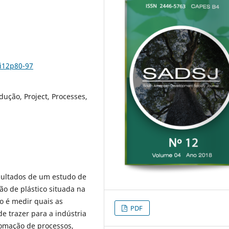
4i12p80-97
dução, Project, Processes,
esultados de um estudo de
o de plástico situada na
o é medir quais as
PDF
 trazer para a indústria
tomação de processos,