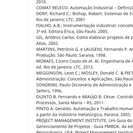
2010.
COMAT RELECO. Automação Industrial – Definição
DORF, Richard C.; Bishop, Robert. Sistemas de C
Rio de Janeiro: LTC, 2001
FIALHO, A.B.; Instrumentação industrial: conceito
3ª ed. Editora Érica, São Paulo, 2005.
GIL, Antônio Carlos. Como elaborar projetos de p
Atlas, 2002.
MARTINS, Petrônio G. e LAUGENI, Fernando P. A
Produção. São Paulo: Saraiva, 1998.
MORAES, Cícero Couto de et. Al. Engenharia de 
ed. Rio de Janeiro: LTC, 2013.
MEGGINSON, Leon C.; MOSLEY, Donald C. & PIETR
Administração: Conceitos e Aplicações, São Paulo
SONDRINI, Paulo Dicionário de Administração e 
Sellers, 1996.
OLINTO B. Fernando e ARAÚJO B. César. Control
Processos, Santa Maria – RS, 2011.
PINTO A. Geraldo. Automação e Trabalho Human
a partir da indústria metalúrgica, Paraná, 2003.
PROJECT MANAGEMENT INSTITUTE. Um Guia do
Gerenciamento de Projetos - Guia PMBOK. 4a e
Pennsylvania, USA: Project Management Institut