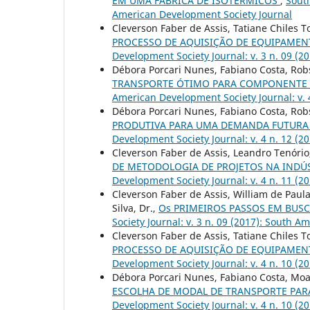
EM UMA FÁBRICA DE ISOTÉRMICOS
,
South
American Development Society Journal
Cleverson Faber de Assis, Tatiane Chiles 
PROCESSO DE AQUISIÇÃO DE EQUIPAME
Development Society Journal: v. 3 n. 09 (
Débora Porcari Nunes, Fabiano Costa, Ro
TRANSPORTE ÓTIMO PARA COMPONENTE 
American Development Society Journal: v. 
Débora Porcari Nunes, Fabiano Costa, Ro
PRODUTIVA PARA UMA DEMANDA FUTURA
Development Society Journal: v. 4 n. 12 (
Cleverson Faber de Assis, Leandro Tenóri
DE METODOLOGIA DE PROJETOS NA IND
Development Society Journal: v. 4 n. 11 (
Cleverson Faber de Assis, William de Paul
Silva, Dr.,
Os PRIMEIROS PASSOS EM BUS
Society Journal: v. 3 n. 09 (2017): South 
Cleverson Faber de Assis, Tatiane Chiles 
PROCESSO DE AQUISIÇÃO DE EQUIPAME
Development Society Journal: v. 4 n. 10 (
Débora Porcari Nunes, Fabiano Costa, Moac
ESCOLHA DE MODAL DE TRANSPORTE PA
Development Society Journal: v. 4 n. 10 (