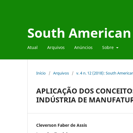
South American 
Atual
Arquivos
Anúncios
Sobre
Início
/
Arquivos
/
v. 4 n. 12 (2018): South Americ
APLICAÇÃO DOS CONCEITO
INDÚSTRIA DE MANUFATUR
Cleverson Faber de Assis