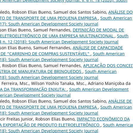
 American Development Society Journal: v. 6 n. 18 (2020): South
Toledo, Robson Elias Bueno, Samuel dos Santos Sabino,
ANÁLISE DO
NTO DE TRANSPORTE DE UMA PEQUENA EMPRESA
,
South American
2017): South American Development Society Journal
bson Elias Bueno, Samuel Fernandes,
DEFINIÇÃO DE MODAL DE
ELETROELETRÔNICO DE UMA EMPRESA MULTINACIONAL
,
South
4 n. 12 (2018): South American Development Society Journal
bson Elias Bueno, Samuel Fernandes,
ANÁLISE DE CAPACIDADE
 DE “CARRINHO DE COMPRAS SUSTENTÁVEL”
,
South American
2018): South American Development Society Journal
o, Rosbon Elias Bueno, Samuel Fernandes,
APLICAÇÃO DOS CONCEI
ÚSTRIA DE MANUFATURA DE BRINQUEDOS
,
South American
2018): South American Development Society Journal
a Ferreira, Msc., Wilson Yoshio Tanaka, Msc., Adriano Maniçoba da
CA DA TRANSFORMAÇÃO ENXUTA:
,
South American Development
American Development Society Journal
Toledo, Robson Elias Bueno, Samuel dos Santos Sabino,
ANÁLISE DE
NTO DE TRANSPORTE DE UMA PEQUENA EMPRESA
,
South American
2018): South American Development Society Journal
ir Freitas Junior, Robson Elias Bueno,
IMPACTO ECONÔMICO DA
RA EXPORTAÇÃO DE PRODUTO ELETROELETRÔNICO
,
South America
2018): South American Development Society Journal