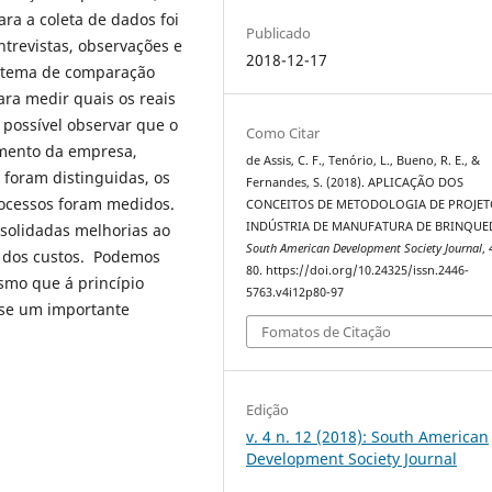
ra a coleta de dados foi
Publicado
ntrevistas, observações e
2018-12-17
istema de comparação
ara medir quais os reais
i possível observar que o
Como Citar
imento da empresa,
de Assis, C. F., Tenório, L., Bueno, R. E., &
 foram distinguidas, os
Fernandes, S. (2018). APLICAÇÃO DOS
rocessos foram medidos.
CONCEITOS DE METODOLOGIA DE PROJET
INDÚSTRIA DE MANUFATURA DE BRINQUE
nsolidadas melhorias ao
South American Development Society Journal
,
 dos custos. Podemos
80. https://doi.org/10.24325/issn.2446-
smo que á princípio
5763.v4i12p80-97
-se um importante
Fomatos de Citação
Edição
v. 4 n. 12 (2018): South American
Development Society Journal