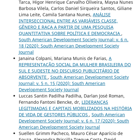
Tarca, Higor Henrique Carvalho Oliveira, Maysa Nunes
Barbosa Vilela, Carlos Daniel Sirqueira Santos, Giliane
Lima Leite, Camila Santana Nunes,
ANÁLISE
INTERSECCIONAL ENTRE AS VARIÁVEIS CLASSE,
GÊNERO E RAÇA A PARTIR DE UMA PESQUISA
QUANTITATIVA SOBRE POLÍTICA E DEMOCRACIA
,
South American Development Society Journal: v. 6 n.
18 (2020): South American Development Society
Journal
Janaina Colpani, Mariana Munis de Farias,
A
REPRESENTAÇÃO SOCIAL DA MULHER BRASILEIRA DO
SUL E SUDESTE NO DISCURSO PUBLICITÁRIO DE
ABSORVENTE
,
South American Development Society
Journal: v. 5 n. 15 (2020): South American
Development Society Journal
Luccas Santin Padilha Padilha, Darlan José Roman,
Fernando Fantoni Bencke, dr,
LIDERANÇAS
LEGITIMADAS E CAPITAIS MOBILIZADOS NA HISTÓRIA
DE VIDA DE GESTORES PÚBLICOS
,
South American
Development Society Journal: v. 6 n. 17 (2020): South
American Development Society Journal
Suellen Grimm Pacheco, Mauro César Aparício de
Souza, Alexandra Priscilla Tregue Costa, David