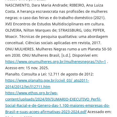
NASCIMENTO, Dara Maria Andrade; RIBEIRO, Ana Luiza
Costa. A herança escravocrata nas profissões de mulheres
negras: o caso das feiras e do trabalho doméstico (2021).
XVII Encontros de Estudos Multidisciplinares em cultura.
OLIVEIRA, Nilton Marques de; STRASSBURG, Udo; PIFFER,
Moacir. Técnicas de pesquisa qualitativa: uma abordagem
conceitual. Ciências sociais aplicadas em revista, 2017.
ONU MULHERES. Mulheres Negras rumo a um Planeta 50-50
em 2030. ONU Mulheres Brasil, [s.d.]. Disponível em:
https://www.onumulheres.org.br/mulheresnegras/?ch=1
.
Acesso em: 15 nov. 2025.
Planalto. Consulta a Lei: 12.711 de agosto de 2012:
https://www.planalto.gov.br/ccivil_03/_ato2011-
2014/2012/lei/l12711.htm
https://www.ethos.org.br/wp-
content/uploads/2024/09/SUMARIO-EXECUTIVO_Perfil-
Social-Racial-e-de-Genero-das-1.100-maiores-empresas-do-
Brasil-e-suas-acoes-afirmativas-2023-2024.pdf
Acessado em: