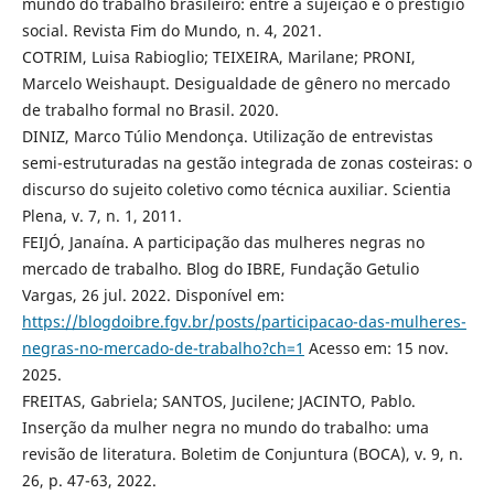
mundo do trabalho brasileiro: entre a sujeição e o prestígio
social. Revista Fim do Mundo, n. 4, 2021.
COTRIM, Luisa Rabioglio; TEIXEIRA, Marilane; PRONI,
Marcelo Weishaupt. Desigualdade de gênero no mercado
de trabalho formal no Brasil. 2020.
DINIZ, Marco Túlio Mendonça. Utilização de entrevistas
semi-estruturadas na gestão integrada de zonas costeiras: o
discurso do sujeito coletivo como técnica auxiliar. Scientia
Plena, v. 7, n. 1, 2011.
FEIJÓ, Janaína. A participação das mulheres negras no
mercado de trabalho. Blog do IBRE, Fundação Getulio
Vargas, 26 jul. 2022. Disponível em:
https://blogdoibre.fgv.br/posts/participacao-das-mulheres-
negras-no-mercado-de-trabalho?ch=1
Acesso em: 15 nov.
2025.
FREITAS, Gabriela; SANTOS, Jucilene; JACINTO, Pablo.
Inserção da mulher negra no mundo do trabalho: uma
revisão de literatura. Boletim de Conjuntura (BOCA), v. 9, n.
26, p. 47-63, 2022.