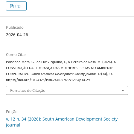
PDF
Publicado
2026-04-26
Como Citar
Ponciano Mota, G., da Luz Virgulino, I., & Pereira da Rosa, M. (2026). A
CONSTRUÇÃO DA LIDERANÇA DAS MULHERES PRETAS NO AMBIENTE
CORPORATIVO.
South American Development Society Journal
,
12
(34), 14.
https://doi.org/10.24325/issn.2446-5763.v12i34p14-29
Fomatos de Citação
Edição
v. 12 n. 34 (2026): South American Development Society
Journal