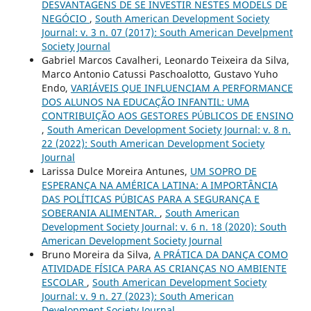
DESVANTAGENS DE SE INVESTIR NESTES MODELS DE
NEGÓCIO
,
South American Development Society
Journal: v. 3 n. 07 (2017): South American Develpment
Society Journal
Gabriel Marcos Cavalheri, Leonardo Teixeira da Silva,
Marco Antonio Catussi Paschoalotto, Gustavo Yuho
Endo,
VARIÁVEIS QUE INFLUENCIAM A PERFORMANCE
DOS ALUNOS NA EDUCAÇÃO INFANTIL: UMA
CONTRIBUIÇÃO AOS GESTORES PÚBLICOS DE ENSINO
,
South American Development Society Journal: v. 8 n.
22 (2022): South American Development Society
Journal
Larissa Dulce Moreira Antunes,
UM SOPRO DE
ESPERANÇA NA AMÉRICA LATINA: A IMPORTÂNCIA
DAS POLÍTICAS PÚBICAS PARA A SEGURANÇA E
SOBERANIA ALIMENTAR.
,
South American
Development Society Journal: v. 6 n. 18 (2020): South
American Development Society Journal
Bruno Moreira da Silva,
A PRÁTICA DA DANÇA COMO
ATIVIDADE FÍSICA PARA AS CRIANÇAS NO AMBIENTE
ESCOLAR
,
South American Development Society
Journal: v. 9 n. 27 (2023): South American
Development Society Journal