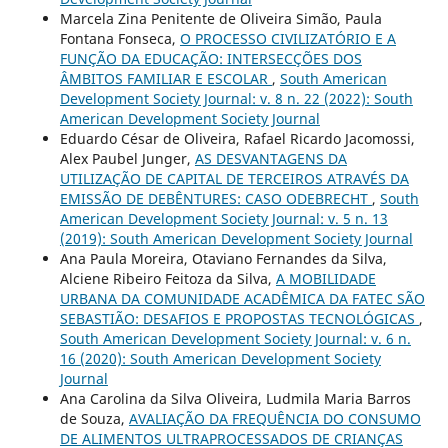
Marcela Zina Penitente de Oliveira Simão, Paula
Fontana Fonseca,
O PROCESSO CIVILIZATÓRIO E A
FUNÇÃO DA EDUCAÇÃO: INTERSECÇÕES DOS
ÂMBITOS FAMILIAR E ESCOLAR
,
South American
Development Society Journal: v. 8 n. 22 (2022): South
American Development Society Journal
Eduardo César de Oliveira, Rafael Ricardo Jacomossi,
Alex Paubel Junger,
AS DESVANTAGENS DA
UTILIZAÇÃO DE CAPITAL DE TERCEIROS ATRAVÉS DA
EMISSÃO DE DEBÊNTURES: CASO ODEBRECHT
,
South
American Development Society Journal: v. 5 n. 13
(2019): South American Development Society Journal
Ana Paula Moreira, Otaviano Fernandes da Silva,
Alciene Ribeiro Feitoza da Silva,
A MOBILIDADE
URBANA DA COMUNIDADE ACADÊMICA DA FATEC SÃO
SEBASTIÃO: DESAFIOS E PROPOSTAS TECNOLÓGICAS
,
South American Development Society Journal: v. 6 n.
16 (2020): South American Development Society
Journal
Ana Carolina da Silva Oliveira, Ludmila Maria Barros
de Souza,
AVALIAÇÃO DA FREQUÊNCIA DO CONSUMO
DE ALIMENTOS ULTRAPROCESSADOS DE CRIANÇAS