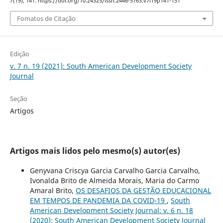
7
(19), 141. https://doi.org/10.24325/issn.2446-5763.v7i19p141-151
Fomatos de Citação
Edição
v. 7 n. 19 (2021): South American Development Society
Journal
Seção
Artigos
Artigos mais lidos pelo mesmo(s) autor(es)
Genyvana Criscya Garcia Carvalho Garcia Carvalho,
Ivonalda Brito de Almeida Morais, Maria do Carmo
Amaral Brito,
OS DESAFIOS DA GESTÃO EDUCACIONAL
EM TEMPOS DE PANDEMIA DA COVID-19
,
South
American Development Society Journal: v. 6 n. 18
(2020): South American Development Society Journal