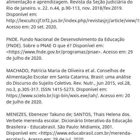
alimentação e aprendizagem. Revista da Seção Judiciária do
Rio de Janeiro. v. 22. n.44, p.90-113, nov. 2018/fev.2019.
Disponível em:
http://lexcultccjf.trf2.jus.br/index.php/revistasjrj/article/view/
Acesso em: 20 set. 2020.
FNDE. Fundo Nacional de Desenvolvimento da Educação
(FNDE). Sobre o PNAE O que é? Disponível em:
<https://www.fnde.gov.br/programas/pnae>. Acesso em: 29
de Julho de 2020.
MACHADO, Patrícia Maria de Oliveira et al. Conselhos de
Alimentação Escolar em Santa Catarina, Brasil: uma análise
do Discurso do Sujeito Coletivo. Rev. Nutr., Jun 2015, vol.28,
no.3, p.305-317. ISSN 1415-5273. Disponível em:
https://www.scielo.br/cgi-bin/wxis.exe/iah/. Acesso em: 20
de Julho de 2020.
MENEZES, Ebenezer Takuno de; SANTOS, Thais Helena dos.
Verbete merenda escolar. Dicionário Interativo da Educação
Brasileira - Educabrasil. São Paulo: Midiamix, 2001.
Disponível em: <https://www.educabrasil.com.br/merenda-
escolar/>. Acesso em: 29 de jul. 2020.