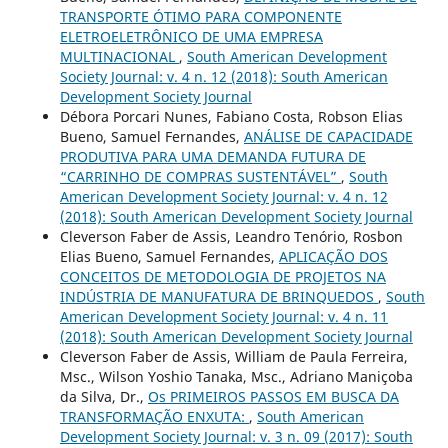
TRANSPORTE ÓTIMO PARA COMPONENTE
ELETROELETRÔNICO DE UMA EMPRESA
MULTINACIONAL
,
South American Development
Society Journal: v. 4 n. 12 (2018): South American
Development Society Journal
Débora Porcari Nunes, Fabiano Costa, Robson Elias
Bueno, Samuel Fernandes,
ANÁLISE DE CAPACIDADE
PRODUTIVA PARA UMA DEMANDA FUTURA DE
“CARRINHO DE COMPRAS SUSTENTÁVEL”
,
South
American Development Society Journal: v. 4 n. 12
(2018): South American Development Society Journal
Cleverson Faber de Assis, Leandro Tenório, Rosbon
Elias Bueno, Samuel Fernandes,
APLICAÇÃO DOS
CONCEITOS DE METODOLOGIA DE PROJETOS NA
INDÚSTRIA DE MANUFATURA DE BRINQUEDOS
,
South
American Development Society Journal: v. 4 n. 11
(2018): South American Development Society Journal
Cleverson Faber de Assis, William de Paula Ferreira,
Msc., Wilson Yoshio Tanaka, Msc., Adriano Maniçoba
da Silva, Dr.,
Os PRIMEIROS PASSOS EM BUSCA DA
TRANSFORMAÇÃO ENXUTA:
,
South American
Development Society Journal: v. 3 n. 09 (2017): South