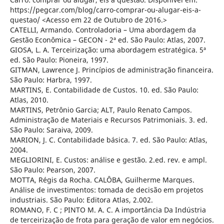
https://pegcar.com/blog/carro-comprar-ou-alugar-eis-a-
questao/ <Acesso em 22 de Outubro de 2016.>
CATELLI, Armando. Controladoria – Uma abordagem da
Gestão Econômica – GECON - 2ª ed. São Paulo: Atlas, 2007.
GIOSA, L. A. Terceirização: uma abordagem estratégica. 5ª
ed. São Paulo: Pioneira, 1997.
GITMAN, Lawrence J. Princípios de administração financeira.
São Paulo: Harbra, 1997.
MARTINS, E. Contabilidade de Custos. 10. ed. São Paulo:
Atlas, 2010.
MARTINS, Petrônio Garcia; ALT, Paulo Renato Campos.
Administração de Materiais e Recursos Patrimoniais. 3. ed.
São Paulo: Saraiva, 2009.
MARION, J. C. Contabilidade básica. 7. ed. São Paulo: Atlas,
2004.
MEGLIORINI, E. Custos: análise e gestão. 2.ed. rev. e ampl.
São Paulo: Pearson, 2007.
MOTTA, Régis da Rocha. CALÔBA, Guilherme Marques.
Análise de investimentos: tomada de decisão em projetos
industriais. São Paulo: Editora Atlas, 2.002.
ROMANO, F. C ; PINTO M. A. C. A importância Da Indústria
de terceirização de frota para geração de valor em negócios.