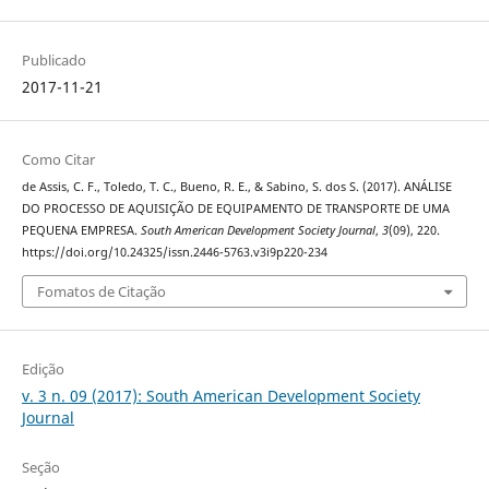
Publicado
2017-11-21
Como Citar
de Assis, C. F., Toledo, T. C., Bueno, R. E., & Sabino, S. dos S. (2017). ANÁLISE
DO PROCESSO DE AQUISIÇÃO DE EQUIPAMENTO DE TRANSPORTE DE UMA
PEQUENA EMPRESA.
South American Development Society Journal
,
3
(09), 220.
https://doi.org/10.24325/issn.2446-5763.v3i9p220-234
Fomatos de Citação
Edição
v. 3 n. 09 (2017): South American Development Society
Journal
Seção