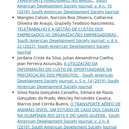
TRANSPORTE FERROVIÁRIO NO BRASIL
,
South
American Development Society Journal: v. 4 n. 10
(2018): South American Development Society Journal
Wangles Calson, Narcisio Rios Oliveira, Catherine
Oliveira de Araujo, Grazielly Teodosio Nascimento,
TELETRABALHO E A GESTÃO DE CUSTOS DOS
EMPREGADOS AS ORGANIZAÇÕES EMPREGADORAS
,
South American Development Society Journal: v. 8 n.
22 (2022): South American Development Society
Journal
Jordana Criste da Silva, Julian Alexandrina Coelho,
Jean Ferreira Assunção,
A UTILIZAÇÃO DA
INFORMAÇÃO DO CUSTO DE OPORTUNIDADE NA
PRECIFICAÇÃO DOS PRODUTOS:
,
South American
Development Society Journal: v. 5 n. 14 (2019): South
American Development Society Journal
Silvia Paula Gonçalves Carvalho, Silmara de Paula
Gonçalves do Prado, Wescley Fernandes Cavalca,
Marcos José Corrêa Bueno,
O TRANSPORTE AÉREO DE
ANIMAIS VIVOS: UM ESTUDO DE CASO DOS CAVALOS
NA OLIMPÍADA RIO 2016 E DO GADO GUZERÁ
,
South
American Development Society Journal: v. 2 n. 6
(2016): South American Develpment Society Journal