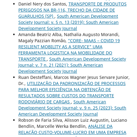
Daniel Nery dos Santos,
TRANSPORTE DE PRODUTOS
PERIGOSOS NA BR-116, TRECHO DA CIDADE DE
GUARULHOS (SP)
,
South American Development
Society Journal: v. 5 n. 13 (2019): South American
Development Society Journal
Amanda Beatriz Alba, Nathalia Augusto Morandi,
Magaly Pazzian Romão,
"CORE- MAAS – COVID 19
RESILIENT MOBILITY AS A SERVICE" UMA
FERRAMENTA LOGISTICA NA MOBILIDADE DO
TRANSPORTE
,
South American Development Society
Journal: v. 7 n. 21 (2021): South American
Development Society Journal
Ruan Desteffani, Marcos Wagner Jesus Servare Junior,
Dr.,
UTILIZAÇÃO DA PADRONIZAÇÃO DE PROCESSOS
PARA MELHOR EFICIÊNCIA NA OBTENÇÃO DE
RESULTADOS SOBRE CUSTOS DO TRANSPORTE
RODOVIÁRIO DE CARGAS
,
South American
Development Society Journal: v. 9 n. 25 (2023): South
American Development Society Journal
Robson de Faria Silva, Alisson Luiz Augustin, Luciano
Bendlin, Marcelle Werka Bendlin,
ANÁLISE DA
RELAÇÃO CUSTO-VOLUME-LUCRO EM UMA EMPRESA