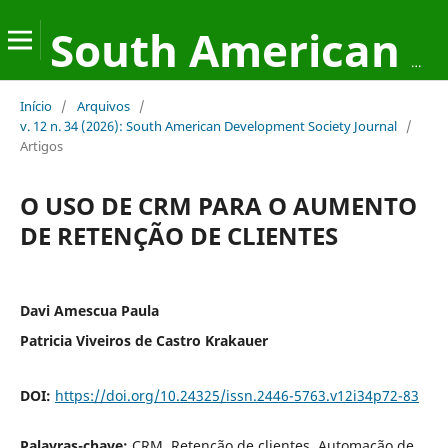
South American Development Society Journal
Início
/
Arquivos
/
v. 12 n. 34 (2026): South American Development Society Journal
/
Artigos
O USO DE CRM PARA O AUMENTO
DE RETENÇÃO DE CLIENTES
Davi Amescua Paula
Patricia Viveiros de Castro Krakauer
DOI:
https://doi.org/10.24325/issn.2446-5763.v12i34p72-83
Palavras-chave:
CRM, Retenção de clientes, Automação de