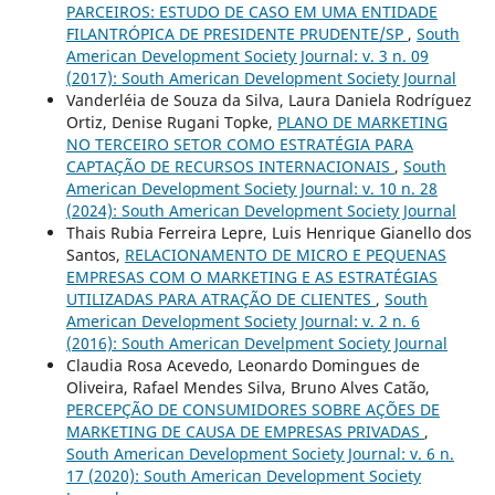
PARCEIROS: ESTUDO DE CASO EM UMA ENTIDADE
FILANTRÓPICA DE PRESIDENTE PRUDENTE/SP
,
South
American Development Society Journal: v. 3 n. 09
(2017): South American Development Society Journal
Vanderléia de Souza da Silva, Laura Daniela Rodríguez
Ortiz, Denise Rugani Topke,
PLANO DE MARKETING
NO TERCEIRO SETOR COMO ESTRATÉGIA PARA
CAPTAÇÃO DE RECURSOS INTERNACIONAIS
,
South
American Development Society Journal: v. 10 n. 28
(2024): South American Development Society Journal
Thais Rubia Ferreira Lepre, Luis Henrique Gianello dos
Santos,
RELACIONAMENTO DE MICRO E PEQUENAS
EMPRESAS COM O MARKETING E AS ESTRATÉGIAS
UTILIZADAS PARA ATRAÇÃO DE CLIENTES
,
South
American Development Society Journal: v. 2 n. 6
(2016): South American Develpment Society Journal
Claudia Rosa Acevedo, Leonardo Domingues de
Oliveira, Rafael Mendes Silva, Bruno Alves Catão,
PERCEPÇÃO DE CONSUMIDORES SOBRE AÇÕES DE
MARKETING DE CAUSA DE EMPRESAS PRIVADAS
,
South American Development Society Journal: v. 6 n.
17 (2020): South American Development Society