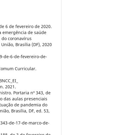
 de 6 de fevereiro de 2020.
a emergência de saúde
e do coronavírus
 União, Brasília (DF), 2020
9-de-6-de-fevereiro-de-
 Comum Curricular.
BNCC_EI_
n. 2021.
stro. Portaria nº 343, de
o das aulas presenciais
situação de pandemia do
ião, Brasília, DF, ed. 53,
-343-de-17-de-marco-de-
188, de 3 de fevereiro de