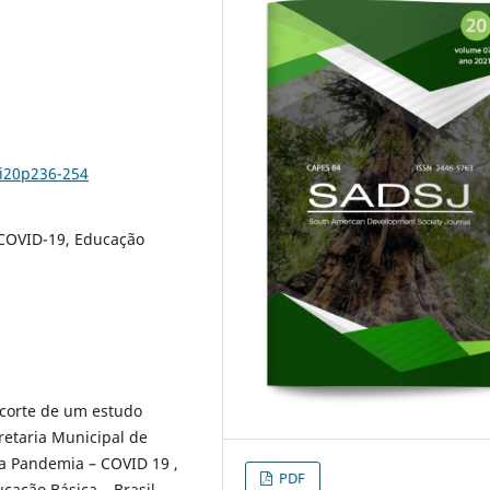
7i20p236-254
COVID-19, Educação
ecorte de um estudo
retaria Municipal de
 Pandemia – COVID 19 ,
PDF
cação Básica – Brasil-