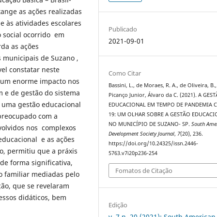
tange as ações realizadas
 às atividades escolares
Publicado
o social ocorrido em
2021-09-01
rda as ações
 municipais de Suzano ,
vel constatar neste
Como Citar
 um enorme impacto nos
Bassini, L., de Moraes, R. A., de Oliveira, B.
 e de gestão do sistema
Picanço Junior, Álvaro da C. (2021). A GES
e uma gestão educacional
EDUCACIONAL EM TEMPO DE PANDEMIA 
19: UM OLHAR SOBRE A GESTÃO EDUCACI
preocupado com a
NO MUNICÍPIO DE SUZANO- SP.
South Ame
nvolvidos nos complexos
Development Society Journal
,
7
(20), 236.
educacional e as ações
https://doi.org/10.24325/issn.2446-
, permitiu que a práxis
5763.v7i20p236-254
e forma significativa,
Fomatos de Citação
 familiar mediadas pelo
ão, que se revelaram
essos didáticos, bem
Edição
v. 7 n. 20 (2021): South American