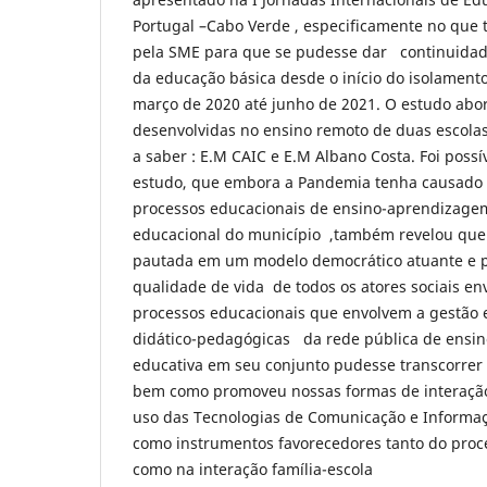
Portugal –Cabo Verde , especificamente no que 
pela SME para que se pudesse dar continuidade
da educação básica desde o início do isolament
março de 2020 até junho de 2021. O estudo abo
desenvolvidas no ensino remoto de duas escolas
a saber : E.M CAIC e E.M Albano Costa. Foi possí
estudo, que embora a Pandemia tenha causado
processos educacionais de ensino-aprendizagem
educacional do município ,também revelou qu
pautada em um modelo democrático atuante e 
qualidade de vida de todos os atores sociais e
processos educacionais que envolvem a gestão 
didático-pedagógicas da rede pública de ensino
educativa em seu conjunto pudesse transcorrer d
bem como promoveu nossas formas de interação
uso das Tecnologias de Comunicação e Informaç
como instrumentos favorecedores tanto do proc
como na interação família-escola