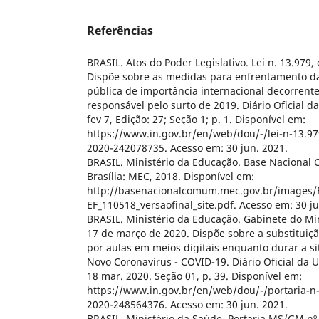
Referências
BRASIL. Atos do Poder Legislativo. Lei n. 13.979,
Dispõe sobre as medidas para enfrentamento d
pública de importância internacional decorrent
responsável pelo surto de 2019. Diário Oficial da
fev 7, Edição: 27; Seção 1; p. 1. Disponível em:
https://www.in.gov.br/en/web/dou/-/lei-n-13.97
2020-242078735. Acesso em: 30 jun. 2021.
BRASIL. Ministério da Educação. Base Nacional
Brasília: MEC, 2018. Disponível em:
http://basenacionalcomum.mec.gov.br/images/
EF_110518_versaofinal_site.pdf. Acesso em: 30 ju
BRASIL. Ministério da Educação. Gabinete do Mini
17 de março de 2020. Dispõe sobre a substituiçã
por aulas em meios digitais enquanto durar a 
Novo Coronavírus - COVID-19. Diário Oficial da Un
18 mar. 2020. Seção 01, p. 39. Disponível em:
https://www.in.gov.br/en/web/dou/-/portaria-n
2020-248564376. Acesso em: 30 jun. 2021.
BRASIL. Ministério da Saúde. Portaria MS/GM nº 