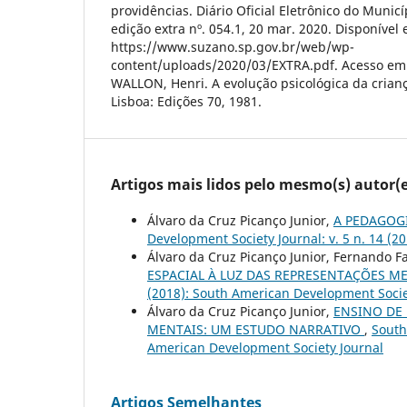
providências. Diário Oficial Eletrônico do Munic
edição extra nº. 054.1, 20 mar. 2020. Disponível
https://www.suzano.sp.gov.br/web/wp-
content/uploads/2020/03/EXTRA.pdf. Acesso em:
WALLON, Henri. A evolução psicológica da crianç
Lisboa: Edições 70, 1981.
Artigos mais lidos pelo mesmo(s) autor(e
Álvaro da Cruz Picanço Junior,
A PEDAGOGI
Development Society Journal: v. 5 n. 14 (
Álvaro da Cruz Picanço Junior, Fernando 
ESPACIAL À LUZ DAS REPRESENTAÇÕES M
(2018): South American Development Socie
Álvaro da Cruz Picanço Junior,
ENSINO DE 
MENTAIS: UM ESTUDO NARRATIVO
,
South
American Development Society Journal
Artigos Semelhantes