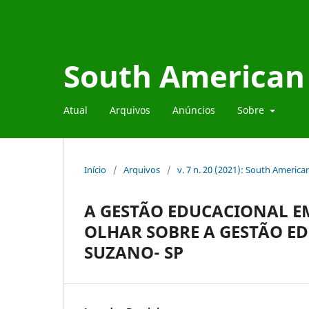
South American 
Atual
Arquivos
Anúncios
Sobre
Início
/
Arquivos
/
v. 7 n. 20 (2021): South Americ
A GESTÃO EDUCACIONAL E
OLHAR SOBRE A GESTÃO E
SUZANO- SP