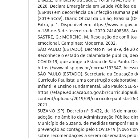
2020. Declara Emergência em Saúde Pública de 
(ESPIN) em decorrência da Infecção Humana pel
(2019-nCoV). Diário Oficial da União, Brasília (DF
Extra, p. 1. Disponível em: https://www.in.gov.
n-188-de-3-de-fevereiro-de-2020-241408388. Ace
SASTRE, G.; MORENO, M. Resolução de conflito
emocional. Campinas: Moderna, 2002.
SÃO PAULO (ESTADO). Decreto nº 64.879, de 20 
Reconhece o estado de calamidade pública, de
COVID-19, que atinge o Estado de São Paulo. Di
https://www.al.sp.gov.br/norma/193347. Acesso 
SÃO PAULO (ESTADO). Secretaria da Educação do
Currículo Paulista: uma construção colaborativa
Infantil e Ensino Fundamental. São Paulo: SEE-S
https://efape.educacao.sp.gov.br/curriculopaul
content/uploads/2019/09/curriculo-paulista-26-0
2021.
SUZANO (SP). Decreto nº. 9.432, de 16 de março
adoção, no âmbito da Administração Pública dire
Município de Suzano, de medidas temporárias 
prevenção ao contágio pelo COVID-19 (Novo Co
sobre recomendações a serem observadas pelo s