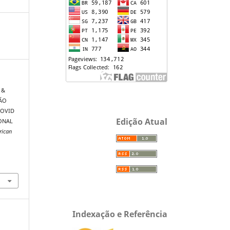
, &
TÃO
COVID
Edição Atual
ONAL
rican
Indexação e Referência