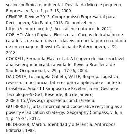
socioeconômica e ambiental. Revista da Micro e pequena
Empresa, v. 3, n. 1, p. 3-15, 2009.
CEMPRE. Review 2013. Compromisso Empresarial para
Reciclagem, São Paulo, 2013. Disponível em:
https://cempre.org.br/. Acesso em: outubro de 2021.
COELHO, Alexa Pupiara Flores et al. Cargas de trabalho de
catadoras de materiais recicláveis: proposta para o cuidado
de enfermagem. Revista Gaúcha de Enfermagem, v. 39,
2018.
COCKELL, Fernanda Flávia et al. A triagem de lixo reciclável:
análise ergonômica da atividade. Revista Brasileira de
Saúde Ocupacional, v. 29, p. 17-26, 2004.
DA COSTA, Luciangela Galletti; VALLE, Rogério. Logística
reversa: importância, fato-res para a aplicação e contexto
brasileiro. Anais III Simpósio de Excelência em Gestão e
Tecnologia–SEGeT, Resende, Rio de Janeiro,
2006.http://www.gruposeleta.com.br/seleta.
GUTBERLET, Jutta. Informal and cooperative recycling as a
poverty eradication strate-gy. Geography Compass, v. 6, n.
1, p. 19-34, 2012.
HEIDEGGER, Martin. Identidad y diferencia. Anthropos
Editorial, 1988.