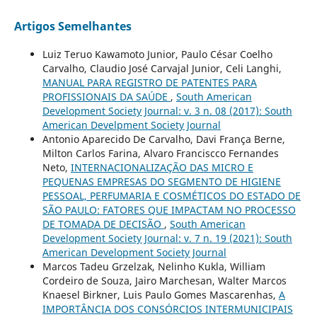
Artigos Semelhantes
Luiz Teruo Kawamoto Junior, Paulo César Coelho
Carvalho, Claudio José Carvajal Junior, Celi Langhi,
MANUAL PARA REGISTRO DE PATENTES PARA
PROFISSIONAIS DA SAÚDE
,
South American
Development Society Journal: v. 3 n. 08 (2017): South
American Develpment Society Journal
Antonio Aparecido De Carvalho, Davi França Berne,
Milton Carlos Farina, Alvaro Franciscco Fernandes
Neto,
INTERNACIONALIZAÇÃO DAS MICRO E
PEQUENAS EMPRESAS DO SEGMENTO DE HIGIENE
PESSOAL, PERFUMARIA E COSMÉTICOS DO ESTADO DE
SÃO PAULO: FATORES QUE IMPACTAM NO PROCESSO
DE TOMADA DE DECISÃO
,
South American
Development Society Journal: v. 7 n. 19 (2021): South
American Development Society Journal
Marcos Tadeu Grzelzak, Nelinho Kukla, William
Cordeiro de Souza, Jairo Marchesan, Walter Marcos
Knaesel Birkner, Luis Paulo Gomes Mascarenhas,
A
IMPORTÂNCIA DOS CONSÓRCIOS INTERMUNICIPAIS