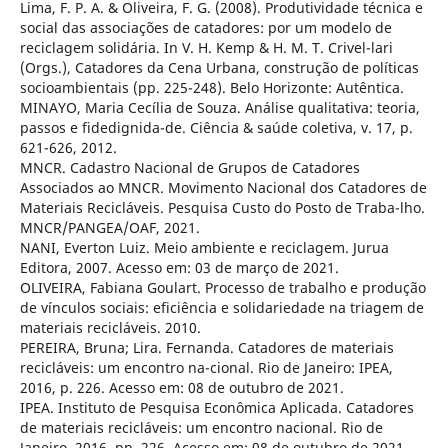
Lima, F. P. A. & Oliveira, F. G. (2008). Produtividade técnica e
social das associações de catadores: por um modelo de
reciclagem solidária. In V. H. Kemp & H. M. T. Crivel-lari
(Orgs.), Catadores da Cena Urbana, construção de políticas
socioambientais (pp. 225-248). Belo Horizonte: Autêntica.
MINAYO, Maria Cecília de Souza. Análise qualitativa: teoria,
passos e fidedignida-de. Ciência & saúde coletiva, v. 17, p.
621-626, 2012.
MNCR. Cadastro Nacional de Grupos de Catadores
Associados ao MNCR. Movimento Nacional dos Catadores de
Materiais Recicláveis. Pesquisa Custo do Posto de Traba-lho.
MNCR/PANGEA/OAF, 2021.
NANI, Everton Luiz. Meio ambiente e reciclagem. Jurua
Editora, 2007. Acesso em: 03 de março de 2021.
OLIVEIRA, Fabiana Goulart. Processo de trabalho e produção
de vínculos sociais: eficiência e solidariedade na triagem de
materiais recicláveis. 2010.
PEREIRA, Bruna; Lira. Fernanda. Catadores de materiais
recicláveis: um encontro na-cional. Rio de Janeiro: IPEA,
2016, p. 226. Acesso em: 08 de outubro de 2021.
IPEA. Instituto de Pesquisa Econômica Aplicada. Catadores
de materiais recicláveis: um encontro nacional. Rio de
Janeiro, 2016, pp. 226. Acesso em: 08 de outubro de 2021.