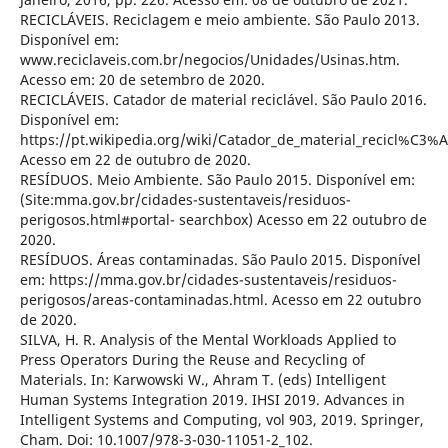
RECICLÁVEIS. Reciclagem e meio ambiente. São Paulo 2013.
Disponível em:
www.reciclaveis.com.br/negocios/Unidades/Usinas.htm.
Acesso em: 20 de setembro de 2020.
RECICLÁVEIS. Catador de material reciclável. São Paulo 2016.
Disponível em:
https://pt.wikipedia.org/wiki/Catador_de_material_recicl%C3%A
Acesso em 22 de outubro de 2020.
RESÍDUOS. Meio Ambiente. São Paulo 2015. Disponível em:
(Site:mma.gov.br/cidades-sustentaveis/residuos-
perigosos.html#portal- searchbox) Acesso em 22 outubro de
2020.
RESÍDUOS. Áreas contaminadas. São Paulo 2015. Disponível
em: https://mma.gov.br/cidades-sustentaveis/residuos-
perigosos/areas-contaminadas.html. Acesso em 22 outubro
de 2020.
SILVA, H. R. Analysis of the Mental Workloads Applied to
Press Operators During the Reuse and Recycling of
Materials. In: Karwowski W., Ahram T. (eds) Intelligent
Human Systems Integration 2019. IHSI 2019. Advances in
Intelligent Systems and Computing, vol 903, 2019. Springer,
Cham. Doi: 10.1007/978-3-030-11051-2_102.