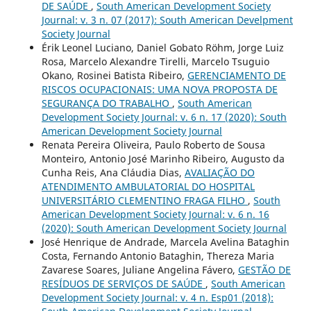
DE SAÚDE
,
South American Development Society
Journal: v. 3 n. 07 (2017): South American Develpment
Society Journal
Érik Leonel Luciano, Daniel Gobato Röhm, Jorge Luiz
Rosa, Marcelo Alexandre Tirelli, Marcelo Tsuguio
Okano, Rosinei Batista Ribeiro,
GERENCIAMENTO DE
RISCOS OCUPACIONAIS: UMA NOVA PROPOSTA DE
SEGURANÇA DO TRABALHO
,
South American
Development Society Journal: v. 6 n. 17 (2020): South
American Development Society Journal
Renata Pereira Oliveira, Paulo Roberto de Sousa
Monteiro, Antonio José Marinho Ribeiro, Augusto da
Cunha Reis, Ana Cláudia Dias,
AVALIAÇÃO DO
ATENDIMENTO AMBULATORIAL DO HOSPITAL
UNIVERSITÁRIO CLEMENTINO FRAGA FILHO
,
South
American Development Society Journal: v. 6 n. 16
(2020): South American Development Society Journal
José Henrique de Andrade, Marcela Avelina Bataghin
Costa, Fernando Antonio Bataghin, Thereza Maria
Zavarese Soares, Juliane Angelina Fávero,
GESTÃO DE
RESÍDUOS DE SERVIÇOS DE SAÚDE
,
South American
Development Society Journal: v. 4 n. Esp01 (2018):