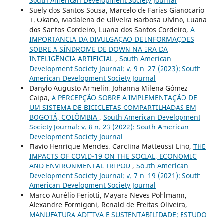
South American Development Society Journal
Suely dos Santos Sousa, Marcelo de Farias Gianocario
T. Okano, Madalena de Oliveira Barbosa Divino, Luana
dos Santos Cordeiro, Luana dos Santos Cordeiro,
A
IMPORTÂNCIA DA DIVULGAÇÃO DE INFORMAÇÕES
SOBRE A SÍNDROME DE DOWN NA ERA DA
INTELIGÊNCIA ARTIFICIAL
,
South American
Development Society Journal: v. 9 n. 27 (2023): South
American Development Society Journal
Danylo Augusto Armelin, Johanna Milena Gómez
Caipa,
A PERCEPÇÃO SOBRE A IMPLEMENTAÇÃO DE
UM SISTEMA DE BICICLETAS COMPARTILHADAS EM
BOGOTÁ, COLÔMBIA
,
South American Development
Society Journal: v. 8 n. 23 (2022): South American
Development Society Journal
Flavio Henrique Mendes, Carolina Matteussi Lino,
THE
IMPACTS OF COVID-19 ON THE SOCIAL, ECONOMIC
AND ENVIRONMENTAL TRIPOD
,
South American
Development Society Journal: v. 7 n. 19 (2021): South
American Development Society Journal
Marco Aurélio Feriotti, Mayara Neves Pohlmann,
Alexandre Formigoni, Ronald de Freitas Oliveira,
MANUFATURA ADITIVA E SUSTENTABILIDADE: ESTUDO