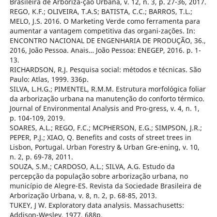
Brasileira de Arboriza-ção Urbana, v. 12, n. 3, p. 27-36, 2017.
REGO, K.F.; OLIVEIRA, T.A.S; BATISTA, C.C.; BARROS, T.L.;
MELO, J.S. 2016. O Marketing Verde como ferramenta para
aumentar a vantagem competitiva das organi-zações. In:
ENCONTRO NACIONAL DE ENGENHARIA DE PRODUÇÃO, 36.,
2016, João Pessoa. Anais… João Pessoa: ENEGEP, 2016. p. 1-
13.
RICHARDSON, R.J. Pesquisa social: métodos e técnicas. São
Paulo: Atlas, 1999. 336p.
SILVA, L.H.G.; PIMENTEL, R.M.M. Estrutura morfológica foliar
da arborização urbana na manutenção do conforto térmico.
Journal of Environmental Analysis and Pro-gress, v. 4, n. 1,
p. 104-109, 2019.
SOARES, A.L.; REGO, F.C.; MCPHERSON, E.G.; SIMPSON, J.R.;
PEPER, P.J.; XIAO, Q. Benefits and costs of street trees in
Lisbon, Portugal. Urban Forestry & Urban Gre-ening, v. 10,
n. 2, p. 69-78, 2011.
SOUZA, S.M.; CARDOSO, A.L.; SILVA, A.G. Estudo da
percepção da população sobre arborização urbana, no
município de Alegre-ES. Revista da Sociedade Brasileira de
Arborização Urbana, v. 8, n. 2, p. 68-85, 2013.
TUKEY, J W. Exploratory data analysis. Massachusetts:
Addison-Wesley, 1977. 688p.