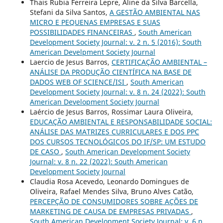
Thais Rubia Ferreira Lepre, Aline da Silva Barcella,
Stefani da Silva Santos,
A GESTÃO AMBIENTAL NAS
MICRO E PEQUENAS EMPRESAS E SUAS
POSSIBILIDADES FINANCEIRAS
,
South American
Development Society Journal: v. 2 n. 5 (2016): South
American Develpment Society Journal
Laercio de Jesus Barros,
CERTIFICAÇÃO AMBIENTAL –
ANÁLISE DA PRODUÇÃO CIENTÍFICA NA BASE DE
DADOS WEB OF SCIENCE/ISI
,
South American
Development Society Journal: v. 8 n. 24 (2022): South
American Development Society Journal
Laércio de Jesus Barros, Rossimar Laura Oliveira,
EDUCAÇÃO AMBIENTAL E RESPONSABILIDADE SOCIAL:
ANÁLISE DAS MATRIZES CURRICULARES E DOS PPC
DOS CURSOS TECNOLÓGICOS DO IF/SP: UM ESTUDO
DE CASO
,
South American Development Society
Journal: v. 8 n. 22 (2022): South American
Development Society Journal
Claudia Rosa Acevedo, Leonardo Domingues de
Oliveira, Rafael Mendes Silva, Bruno Alves Catão,
PERCEPÇÃO DE CONSUMIDORES SOBRE AÇÕES DE
MARKETING DE CAUSA DE EMPRESAS PRIVADAS
,
South American Development Society Journal: v. 6 n.