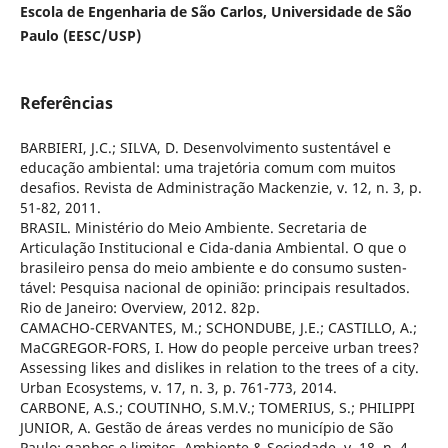
Escola de Engenharia de São Carlos, Universidade de São
Paulo (EESC/USP)
Referências
BARBIERI, J.C.; SILVA, D. Desenvolvimento sustentável e
educação ambiental: uma trajetória comum com muitos
desafios. Revista de Administração Mackenzie, v. 12, n. 3, p.
51-82, 2011.
BRASIL. Ministério do Meio Ambiente. Secretaria de
Articulação Institucional e Cida-dania Ambiental. O que o
brasileiro pensa do meio ambiente e do consumo susten-
tável: Pesquisa nacional de opinião: principais resultados.
Rio de Janeiro: Overview, 2012. 82p.
CAMACHO-CERVANTES, M.; SCHONDUBE, J.E.; CASTILLO, A.;
MaCGREGOR-FORS, I. How do people perceive urban trees?
Assessing likes and dislikes in relation to the trees of a city.
Urban Ecosystems, v. 17, n. 3, p. 761-773, 2014.
CARBONE, A.S.; COUTINHO, S.M.V.; TOMERIUS, S.; PHILIPPI
JUNIOR, A. Gestão de áreas verdes no município de São
Paulo: ganhos e limites. Ambiente & Sociedade, v. 18, n. 4,