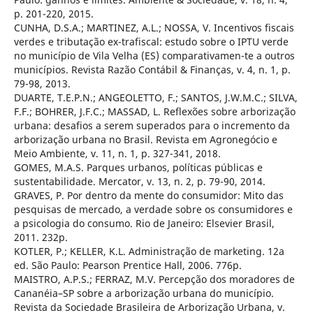
p. 201-220, 2015.
CUNHA, D.S.A.; MARTINEZ, A.L.; NOSSA, V. Incentivos fiscais
verdes e tributação ex-trafiscal: estudo sobre o IPTU verde
no município de Vila Velha (ES) comparativamen-te a outros
municípios. Revista Razão Contábil & Finanças, v. 4, n. 1, p.
79-98, 2013.
DUARTE, T.E.P.N.; ANGEOLETTO, F.; SANTOS, J.W.M.C.; SILVA,
F.F.; BOHRER, J.F.C.; MASSAD, L. Reflexões sobre arborização
urbana: desafios a serem superados para o incremento da
arborização urbana no Brasil. Revista em Agronegócio e
Meio Ambiente, v. 11, n. 1, p. 327-341, 2018.
GOMES, M.A.S. Parques urbanos, políticas públicas e
sustentabilidade. Mercator, v. 13, n. 2, p. 79-90, 2014.
GRAVES, P. Por dentro da mente do consumidor: Mito das
pesquisas de mercado, a verdade sobre os consumidores e
a psicologia do consumo. Rio de Janeiro: Elsevier Brasil,
2011. 232p.
KOTLER, P.; KELLER, K.L. Administração de marketing. 12a
ed. São Paulo: Pearson Prentice Hall, 2006. 776p.
MAISTRO, A.P.S.; FERRAZ, M.V. Percepção dos moradores de
Cananéia–SP sobre a arborização urbana do município.
Revista da Sociedade Brasileira de Arborização Urbana, v.