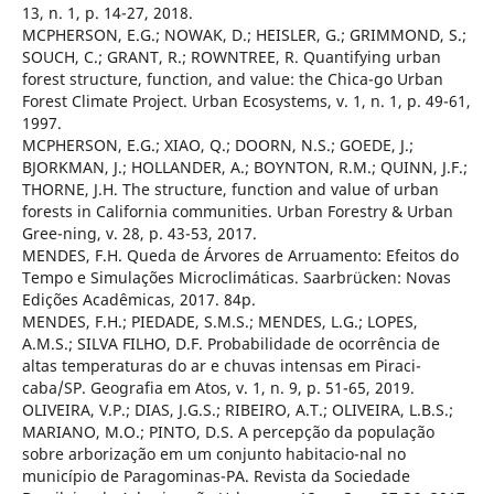
13, n. 1, p. 14-27, 2018.
MCPHERSON, E.G.; NOWAK, D.; HEISLER, G.; GRIMMOND, S.;
SOUCH, C.; GRANT, R.; ROWNTREE, R. Quantifying urban
forest structure, function, and value: the Chica-go Urban
Forest Climate Project. Urban Ecosystems, v. 1, n. 1, p. 49-61,
1997.
MCPHERSON, E.G.; XIAO, Q.; DOORN, N.S.; GOEDE, J.;
BJORKMAN, J.; HOLLANDER, A.; BOYNTON, R.M.; QUINN, J.F.;
THORNE, J.H. The structure, function and value of urban
forests in California communities. Urban Forestry & Urban
Gree-ning, v. 28, p. 43-53, 2017.
MENDES, F.H. Queda de Árvores de Arruamento: Efeitos do
Tempo e Simulações Microclimáticas. Saarbrücken: Novas
Edições Acadêmicas, 2017. 84p.
MENDES, F.H.; PIEDADE, S.M.S.; MENDES, L.G.; LOPES,
A.M.S.; SILVA FILHO, D.F. Probabilidade de ocorrência de
altas temperaturas do ar e chuvas intensas em Piraci-
caba/SP. Geografia em Atos, v. 1, n. 9, p. 51-65, 2019.
OLIVEIRA, V.P.; DIAS, J.G.S.; RIBEIRO, A.T.; OLIVEIRA, L.B.S.;
MARIANO, M.O.; PINTO, D.S. A percepção da população
sobre arborização em um conjunto habitacio-nal no
município de Paragominas-PA. Revista da Sociedade