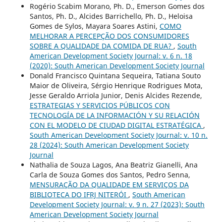
Rogério Scabim Morano, Ph. D., Emerson Gomes dos
Santos, Ph. D., Alcides Barrichello, Ph. D., Heloisa
Gomes de Sylos, Mayara Soares Astini,
COMO
MELHORAR A PERCEPÇÃO DOS CONSUMIDORES
SOBRE A QUALIDADE DA COMIDA DE RUA?
,
South
American Development Society Journal: v. 6 n. 18
(2020): South American Development Society Journal
Donald Francisco Quintana Sequeira, Tatiana Souto
Maior de Oliveira, Sérgio Henrique Rodrigues Mota,
Jesse Geraldo Arriola Junior, Denis Alcides Rezende,
ESTRATEGIAS Y SERVICIOS PÚBLICOS CON
TECNOLOGÍA DE LA INFORMACIÓN Y SU RELACIÓN
CON EL MODELO DE CIUDAD DIGITAL ESTRATÉGICA
,
South American Development Society Journal: v. 10 n.
28 (2024): South American Development Society
Journal
Nathalia de Souza Lagos, Ana Beatriz Gianelli, Ana
Carla de Souza Gomes dos Santos, Pedro Senna,
MENSURAÇÃO DA QUALIDADE EM SERVIÇOS DA
BIBLIOTECA DO IFRJ NITERÓI
,
South American
Development Society Journal: v. 9 n. 27 (2023): South
American Development Society Journal