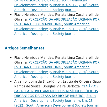
EM PIRACICABA, SP, BRASIL
,
South American
Development Society Journal: v. 4 n. 12 (2018): South
American Development Society Journal
Flavio Henrique Mendes, Renata Lima Zuccherelli de
Oliveira,
PERCEPÇÃO DA ARBORIZAÇÃO URBANA POR
ESTUDANTES DE MARKETING
,
South American
Development Society Journal: v. 5 n. 15 (2020): South
American Development Society Journal
Artigos Semelhantes
Flavio Henrique Mendes, Renata Lima Zuccherelli de
Oliveira,
PERCEPÇÃO DA ARBORIZAÇÃO URBANA POR
ESTUDANTES DE MARKETING
,
South American
Development Society Journal: v. 5 n. 15 (2020): South
American Development Society Journal
Arcenio Jubim da Silva-Júnior, Leticia de Oliveira Gago
Ramos de Souza, Douglas Vieira Barboza,
CENÁRIOS
PARA O APROVEITAMENTO DOS RESÍDUOS SÓLIDOS
ORGÂNICOS DA CEASA DO RIO DE JANEIRO
,
South
American Development Society Journal: v. 8 n. 23
(2022): South American Development Society Journal