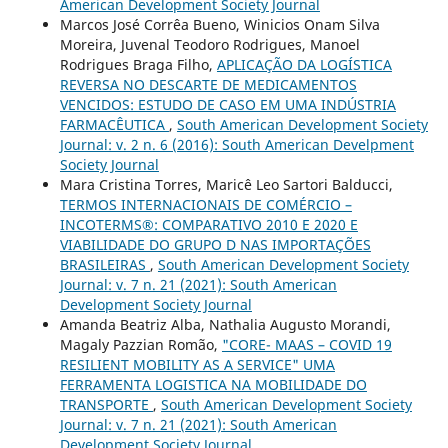
American Development Society Journal
Marcos José Corrêa Bueno, Winicios Onam Silva
Moreira, Juvenal Teodoro Rodrigues, Manoel
Rodrigues Braga Filho,
APLICAÇÃO DA LOGÍSTICA
REVERSA NO DESCARTE DE MEDICAMENTOS
VENCIDOS: ESTUDO DE CASO EM UMA INDÚSTRIA
FARMACÊUTICA
,
South American Development Society
Journal: v. 2 n. 6 (2016): South American Develpment
Society Journal
Mara Cristina Torres, Maricê Leo Sartori Balducci,
TERMOS INTERNACIONAIS DE COMÉRCIO –
INCOTERMS®: COMPARATIVO 2010 E 2020 E
VIABILIDADE DO GRUPO D NAS IMPORTAÇÕES
BRASILEIRAS
,
South American Development Society
Journal: v. 7 n. 21 (2021): South American
Development Society Journal
Amanda Beatriz Alba, Nathalia Augusto Morandi,
Magaly Pazzian Romão,
"CORE- MAAS – COVID 19
RESILIENT MOBILITY AS A SERVICE" UMA
FERRAMENTA LOGISTICA NA MOBILIDADE DO
TRANSPORTE
,
South American Development Society
Journal: v. 7 n. 21 (2021): South American
Development Society Journal