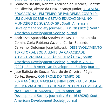
Leandro Bassini, Renata Andrade de Moraes, Beatriz
de Oliveira, Álvaro da Cruz Picanço Junior,
A GESTÃO
EDUCACIONAL EM TEMPO DE PANDEMIA COVID 19:
UM OLHAR SOBRE A GESTÃO EDUCACIONAL NO
MUNICÍPIO DE SUZANO- SP
,
South American
Development Society Journal: v. 7 n. 20 (2021): South
American Development Society Journal
Andrezza Aparecida Saraiva Piekas, Lidiane Cássia
Comin, Carla Fabiana Cazella, Carlos Eduardo
Carvalho, Dulcimar José Julkovski,
DESENVOLVIMENTO
TERRITORIAL SOB A LENTE DA CAPACIDADE
ABSORTIVA: UMA REVISÃO SISTEMÁTICA
,
South
American Development Society Journal: v. 7 n. 19
(2021): South American Development Society Journal
José Batista de Souza, Ricardo de Oliveira, Régis
Cortez Bueno,
CONTROLE DO TEMPO DE
PERMANÊNCIA MÁXIMA E ININTERRUPTA EM UMA
MESMA VAGA NO ESTACIONAMENTO ROTATIVO PAGO
NA CIDADE DE SUZANO
,
South American
Development Society Journal: v. 6 n. 16 (2020): South
American Development Society Journal