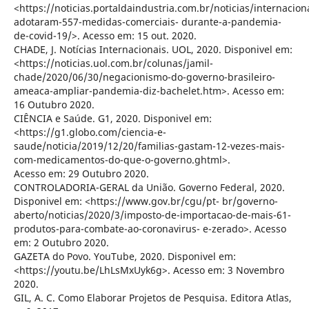
<https://noticias.portaldaindustria.com.br/noticias/internacion
adotaram-557-medidas-comerciais- durante-a-pandemia-
de-covid-19/>. Acesso em: 15 out. 2020.
CHADE, J. Notícias Internacionais. UOL, 2020. Disponivel em:
<https://noticias.uol.com.br/colunas/jamil-
chade/2020/06/30/negacionismo-do-governo-brasileiro-
ameaca-ampliar-pandemia-diz-bachelet.htm>. Acesso em:
16 Outubro 2020.
CIÊNCIA e Saúde. G1, 2020. Disponivel em:
<https://g1.globo.com/ciencia-e-
saude/noticia/2019/12/20/familias-gastam-12-vezes-mais-
com-medicamentos-do-que-o-governo.ghtml>.
Acesso em: 29 Outubro 2020.
CONTROLADORIA-GERAL da União. Governo Federal, 2020.
Disponivel em: <https://www.gov.br/cgu/pt- br/governo-
aberto/noticias/2020/3/imposto-de-importacao-de-mais-61-
produtos-para-combate-ao-coronavirus- e-zerado>. Acesso
em: 2 Outubro 2020.
GAZETA do Povo. YouTube, 2020. Disponivel em:
<https://youtu.be/LhLsMxUyk6g>. Acesso em: 3 Novembro
2020.
GIL, A. C. Como Elaborar Projetos de Pesquisa. Editora Atlas,