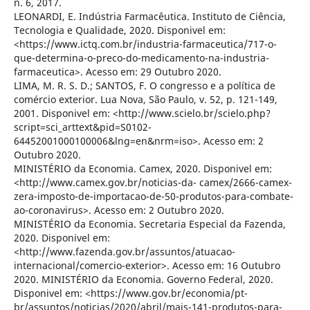
n. 6, 2017.
LEONARDI, E. Indústria Farmacêutica. Instituto de Ciência,
Tecnologia e Qualidade, 2020. Disponivel em:
<https://www.ictq.com.br/industria-farmaceutica/717-o-
que-determina-o-preco-do-medicamento-na-industria-
farmaceutica>. Acesso em: 29 Outubro 2020.
LIMA, M. R. S. D.; SANTOS, F. O congresso e a política de
comércio exterior. Lua Nova, São Paulo, v. 52, p. 121-149,
2001. Disponivel em: <http://www.scielo.br/scielo.php?
script=sci_arttext&pid=S0102-
64452001000100006&lng=en&nrm=iso>. Acesso em: 2
Outubro 2020.
MINISTÉRIO da Economia. Camex, 2020. Disponivel em:
<http://www.camex.gov.br/noticias-da- camex/2666-camex-
zera-imposto-de-importacao-de-50-produtos-para-combate-
ao-coronavirus>. Acesso em: 2 Outubro 2020.
MINISTÉRIO da Economia. Secretaria Especial da Fazenda,
2020. Disponivel em:
<http://www.fazenda.gov.br/assuntos/atuacao-
internacional/comercio-exterior>. Acesso em: 16 Outubro
2020. MINISTÉRIO da Economia. Governo Federal, 2020.
Disponivel em: <https://www.gov.br/economia/pt-
br/assuntos/noticias/2020/abril/mais-141-produtos-para-