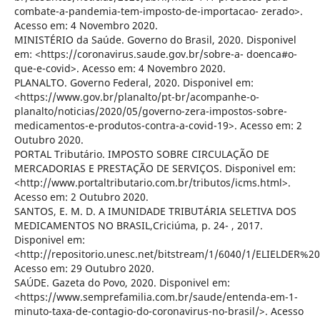
combate-a-pandemia-tem-imposto-de-importacao- zerado>.
Acesso em: 4 Novembro 2020.
MINISTÉRIO da Saúde. Governo do Brasil, 2020. Disponivel
em: <https://coronavirus.saude.gov.br/sobre-a- doenca#o-
que-e-covid>. Acesso em: 4 Novembro 2020.
PLANALTO. Governo Federal, 2020. Disponivel em:
<https://www.gov.br/planalto/pt-br/acompanhe-o-
planalto/noticias/2020/05/governo-zera-impostos-sobre-
medicamentos-e-produtos-contra-a-covid-19>. Acesso em: 2
Outubro 2020.
PORTAL Tributário. IMPOSTO SOBRE CIRCULAÇÃO DE
MERCADORIAS E PRESTAÇÃO DE SERVIÇOS. Disponivel em:
<http://www.portaltributario.com.br/tributos/icms.html>.
Acesso em: 2 Outubro 2020.
SANTOS, E. M. D. A IMUNIDADE TRIBUTÁRIA SELETIVA DOS
MEDICAMENTOS NO BRASIL,Criciúma, p. 24- , 2017.
Disponivel em:
<http://repositorio.unesc.net/bitstream/1/6040/1/ELIELDE
Acesso em: 29 Outubro 2020.
SAÚDE. Gazeta do Povo, 2020. Disponivel em:
<https://www.semprefamilia.com.br/saude/entenda-em-1-
minuto-taxa-de-contagio-do-coronavirus-no-brasil/>. Acesso