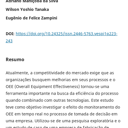
Adriano Maniçoba da Silva
Wilson Yoshio Tanaka
Eugênio de Felice Zampini
DOI:
https://doi.org/10.24325/issn.2446-5763.vespi1p223-
243
Resumo
Atualmente, a competitividade do mercado exige que as
organizações busquem melhorias em seus processos e o
OEE (Overall Equipment Effectiveness) tornou-se uma
ferramenta importante na busca da eficiência do processo
quando combinado com outras tecnologias. Este estudo
teve como objetivo investigar o efeito do monitoramento do
OEE em tempo real no processo de tomada de decisão em
uma empresa. Utilizou-se de uma pesquisa exploratória e o
um estudo de caso de uma empresa de fabricação de