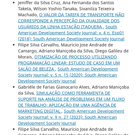
Jeniffer da Silva Cruz, Ana Fernanda dos Santos
Taketa, Wilson Yoshio Tanaka, Sivanilza Teixeira
Machado,
O VALOR DA TARIFA DE TRANSPORTE NÃO
CORRESPONDE A PERCEPÇÃO DA QUALIDADE DOS
USUÁRIOS DA LINHA ESTAÇÃO ITAQUERA
,
South
American Development Society Journal: v. 4 n. Esp01
(2018): South American Development Society Journal
Filipe Silva Carvalho, Mauricio Jose Andrade de
Camargo, Adriano Maniçoba da Silva, Diego Galileu de
Morais,
OTIMIZAÇÃO DE PROCESSO UTILIZANDO
PROGRAMAÇÃO LINEAR: ESTUDO DE CASO EM UM
SALÃO DE BELEZA
,
South American Development
Society Journal: v. 5 n. 15 (2020): South American
Development Society Journal
Gabriéle de Farias Gianocario Alves, Adriano Maniçoba
da Silva,
SIMULAÇÃO COMO FERRAMENTA DE
SUPORTE NA ANÁLISE DE PROBLEMAS EM UM FLUXO
DE TRABALHO: APLICAÇÃO EM UMA AGÊNCIA DE
MARKETING DIGITAL
,
South American Development
Society Journal: v. 9 n. 27 (2023): South American
Development Society Journal
Filipe Silva Carvalho, Mauricio Jose Andrade de