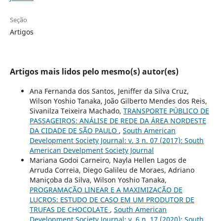
Seção
Artigos
Artigos mais lidos pelo mesmo(s) autor(es)
Ana Fernanda dos Santos, Jeniffer da Silva Cruz,
Wilson Yoshio Tanaka, João Gilberto Mendes dos Reis,
Sivanilza Teixeira Machado,
TRANSPORTE PÚBLICO DE
PASSAGEIROS: ANÁLISE DE REDE DA ÁREA NORDESTE
DA CIDADE DE SÃO PAULO
,
South American
Development Society Journal: v. 3 n. 07 (2017): South
American Develpment Society Journal
Mariana Godoi Carneiro, Nayla Hellen Lagos de
Arruda Correia, Diego Galileu de Moraes, Adriano
Maniçoba da Silva, Wilson Yoshio Tanaka,
PROGRAMAÇÃO LINEAR E A MAXIMIZAÇÃO DE
LUCROS: ESTUDO DE CASO EM UM PRODUTOR DE
TRUFAS DE CHOCOLATE
,
South American
Development Society Journal: v. 6 n. 17 (2020): South