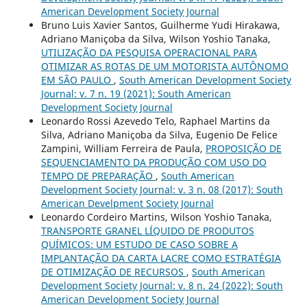
American Development Society Journal
Bruno Luis Xavier Santos, Guilherme Yudi Hirakawa,
Adriano Maniçoba da Silva, Wilson Yoshio Tanaka,
UTILIZAÇÃO DA PESQUISA OPERACIONAL PARA
OTIMIZAR AS ROTAS DE UM MOTORISTA AUTÔNOMO
EM SÃO PAULO
,
South American Development Society
Journal: v. 7 n. 19 (2021): South American
Development Society Journal
Leonardo Rossi Azevedo Telo, Raphael Martins da
Silva, Adriano Maniçoba da Silva, Eugenio De Felice
Zampini, William Ferreira de Paula,
PROPOSIÇÃO DE
SEQUENCIAMENTO DA PRODUÇÃO COM USO DO
TEMPO DE PREPARAÇÃO
,
South American
Development Society Journal: v. 3 n. 08 (2017): South
American Develpment Society Journal
Leonardo Cordeiro Martins, Wilson Yoshio Tanaka,
TRANSPORTE GRANEL LÍQUIDO DE PRODUTOS
QUÍMICOS: UM ESTUDO DE CASO SOBRE A
IMPLANTAÇÃO DA CARTA LACRE COMO ESTRATÉGIA
DE OTIMIZAÇÃO DE RECURSOS
,
South American
Development Society Journal: v. 8 n. 24 (2022): South
American Development Society Journal