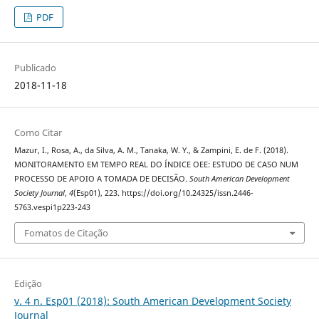
PDF
Publicado
2018-11-18
Como Citar
Mazur, I., Rosa, A., da Silva, A. M., Tanaka, W. Y., & Zampini, E. de F. (2018).
MONITORAMENTO EM TEMPO REAL DO ÍNDICE OEE: ESTUDO DE CASO NUM
PROCESSO DE APOIO A TOMADA DE DECISÃO.
South American Development
Society Journal
,
4
(Esp01), 223. https://doi.org/10.24325/issn.2446-
5763.vespi1p223-243
Fomatos de Citação
Edição
v. 4 n. Esp01 (2018): South American Development Society
Journal