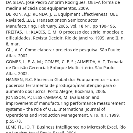
DA SILVA, José Pedro Amorim Rodrigues. OEE–A forma de
medir a eficácia dos equipamentos. 2009.
DE RON, A.J.; RONDA, J. E. Equipment Effectiveness: OEE
Revisited. IEEE Transactionson Semiconductor
Manufacturing. February, 2005. Vol. 18 N1, pp 190-196.
FREITAS, H.; KLADIS, C. M. O processo decisório: modelos e
dificuldades. Revista Decidir, Rio de Janeiro, 1995. ano II, n.
8, mar.
GIL, A. C. Como elaborar projetos de pesquisa. São Paulo:
Atlas, 2002.
GOMES, L. F. A. M.; GOMES, C. F. S.; ALMEIDA, A. T. Tomada
de Decisão Gerencial: Enfoque Multicritério. São Paulo:
Atlas, 2002.
HANSEN, R.C. Eficiência Global dos Equipamentos – uma
poderosa ferramenta de produção/manutenção para o
aumento dos lucros. Porto Alegre, Bookman, 2006.
JONSSON, P.; LESSHAMMAR, M. Evaluation and
improvement of manufacturing performance measurement
systems – the role of OEE. International Journal of
Operations and Production Management, v.19, n.1, 1999,
p.55-78.
LEME FILHO, T. Business Intelligence no Microsoft Excel. Rio
de Janeiro: Axcel Books Brasil, 2004.