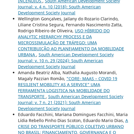
INCÊNDIOS
,
South American Development Society
Journal: v. 4 n. 10 (2018): South American
Development Society Journal
Wellington Gonçalves, Jailany do Rozario Clarindo,
Liliane Cristina Segura, Fernando Nascimento Zatta,
Rodrigo Ribeiro de Oliveira,
USO HÍBRIDO DO
ANALYTIC HIERARCHY PROCESS E DA
MICROSSIMULAÇÃO DE TRÁFEGO: UMA
CONTRIBUIÇÃO AO PLANEJAMENTO DA MOBILIDADE
URBANA
,
South American Development Society
Journal: v. 10 n. 29 (2024): South American
Development Society Journal
Amanda Beatriz Alba, Nathalia Augusto Morandi,
Magaly Pazzian Romão,
"CORE- MAAS – COVID 19
RESILIENT MOBILITY AS A SERVICE" UMA
FERRAMENTA LOGISTICA NA MOBILIDADE DO
TRANSPORTE
,
South American Development Society
Journal: v. 7 n. 21 (2021): South American
Development Society Journal
Eduardo Facchini, Mariana Domingues Facchini, Maria
Lídia Rebello Pinho Dias Scoton, Eduardo Mario Dias,
A
CRISE DO TRANSPORTE PÚBLICO COLETIVO URBANO
NO BRASIL: FINANCIAMENTO, GOVERNANÇA E O