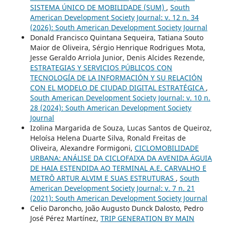
SISTEMA ÚNICO DE MOBILIDADE (SUM)
,
South
American Development Society Journal: v. 12 n. 34
(2026): South American Development Society Journal
Donald Francisco Quintana Sequeira, Tatiana Souto
Maior de Oliveira, Sérgio Henrique Rodrigues Mota,
Jesse Geraldo Arriola Junior, Denis Alcides Rezende,
ESTRATEGIAS Y SERVICIOS PÚBLICOS CON
TECNOLOGÍA DE LA INFORMACIÓN Y SU RELACIÓN
CON EL MODELO DE CIUDAD DIGITAL ESTRATÉGICA
,
South American Development Society Journal: v. 10 n.
28 (2024): South American Development Society
Journal
Izolina Margarida de Souza, Lucas Santos de Queiroz,
Heloísa Helena Duarte Silva, Ronald Freitas de
Oliveira, Alexandre Formigoni,
CICLOMOBILIDADE
URBANA: ANÁLISE DA CICLOFAIXA DA AVENIDA ÁGUIA
DE HAIA ESTENDIDA AO TERMINAL A.E. CARVALHO E
METRÔ ARTUR ALVIM E SUAS ESTRUTURAS
,
South
American Development Society Journal: v. 7 n. 21
(2021): South American Development Society Journal
Celio Daroncho, João Augusto Dunck Dalosto, Pedro
José Pérez Martínez,
TRIP GENERATION BY MAIN