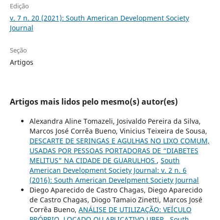
Edição
v. 7 n. 20 (2021): South American Development Society
Journal
Seção
Artigos
Artigos mais lidos pelo mesmo(s) autor(es)
Alexandra Aline Tomazeli, Josivaldo Pereira da Silva,
Marcos José Corrêa Bueno, Vinicius Teixeira de Sousa,
DESCARTE DE SERINGAS E AGULHAS NO LIXO COMUM,
USADAS POR PESSOAS PORTADORAS DE “DIABETES
MELITUS” NA CIDADE DE GUARULHOS
,
South
American Development Society Journal: v. 2 n. 6
(2016): South American Develpment Society Journal
Diego Aparecido de Castro Chagas, Diego Aparecido
de Castro Chagas, Diogo Tamaio Zinetti, Marcos José
Corrêa Bueno,
ANÁLISE DE UTILIZAÇÃO: VEÍCULO
PRÓPRIO, LOCADO OU APLICATIVO UBER
,
South