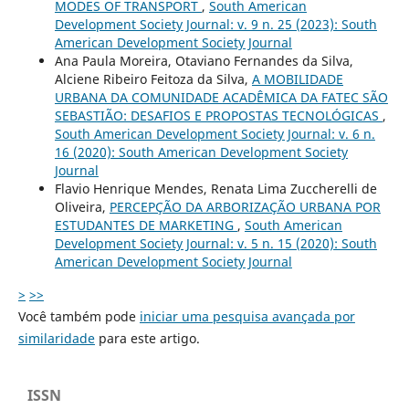
MODES OF TRANSPORT
,
South American
Development Society Journal: v. 9 n. 25 (2023): South
American Development Society Journal
Ana Paula Moreira, Otaviano Fernandes da Silva,
Alciene Ribeiro Feitoza da Silva,
A MOBILIDADE
URBANA DA COMUNIDADE ACADÊMICA DA FATEC SÃO
SEBASTIÃO: DESAFIOS E PROPOSTAS TECNOLÓGICAS
,
South American Development Society Journal: v. 6 n.
16 (2020): South American Development Society
Journal
Flavio Henrique Mendes, Renata Lima Zuccherelli de
Oliveira,
PERCEPÇÃO DA ARBORIZAÇÃO URBANA POR
ESTUDANTES DE MARKETING
,
South American
Development Society Journal: v. 5 n. 15 (2020): South
American Development Society Journal
>
>>
Você também pode
iniciar uma pesquisa avançada por
similaridade
para este artigo.
ISSN