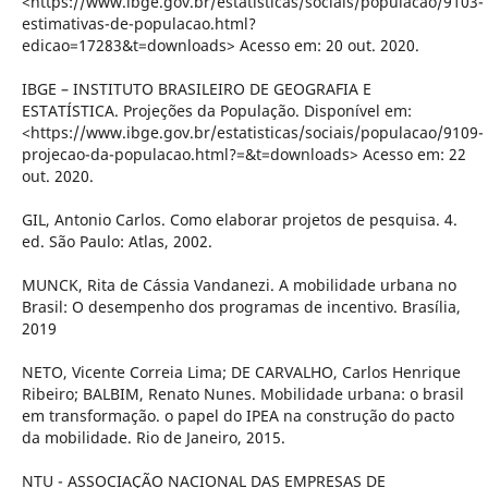
<https://www.ibge.gov.br/estatisticas/sociais/populacao/9103-
estimativas-de-populacao.html?
edicao=17283&t=downloads> Acesso em: 20 out. 2020.
IBGE – INSTITUTO BRASILEIRO DE GEOGRAFIA E
ESTATÍSTICA. Projeções da População. Disponível em:
<https://www.ibge.gov.br/estatisticas/sociais/populacao/9109-
projecao-da-populacao.html?=&t=downloads> Acesso em: 22
out. 2020.
GIL, Antonio Carlos. Como elaborar projetos de pesquisa. 4.
ed. São Paulo: Atlas, 2002.
MUNCK, Rita de Cássia Vandanezi. A mobilidade urbana no
Brasil: O desempenho dos programas de incentivo. Brasília,
2019
NETO, Vicente Correia Lima; DE CARVALHO, Carlos Henrique
Ribeiro; BALBIM, Renato Nunes. Mobilidade urbana: o brasil
em transformação. o papel do IPEA na construção do pacto
da mobilidade. Rio de Janeiro, 2015.
NTU - ASSOCIAÇÃO NACIONAL DAS EMPRESAS DE