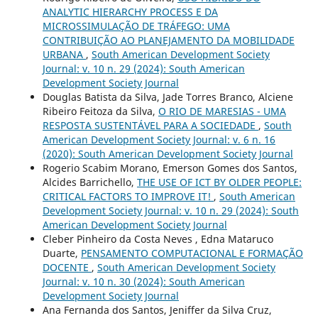
ANALYTIC HIERARCHY PROCESS E DA
MICROSSIMULAÇÃO DE TRÁFEGO: UMA
CONTRIBUIÇÃO AO PLANEJAMENTO DA MOBILIDADE
URBANA
,
South American Development Society
Journal: v. 10 n. 29 (2024): South American
Development Society Journal
Douglas Batista da Silva, Jade Torres Branco, Alciene
Ribeiro Feitoza da Silva,
O RIO DE MARESIAS - UMA
RESPOSTA SUSTENTÁVEL PARA A SOCIEDADE
,
South
American Development Society Journal: v. 6 n. 16
(2020): South American Development Society Journal
Rogerio Scabim Morano, Emerson Gomes dos Santos,
Alcides Barrichello,
THE USE OF ICT BY OLDER PEOPLE:
CRITICAL FACTORS TO IMPROVE IT!
,
South American
Development Society Journal: v. 10 n. 29 (2024): South
American Development Society Journal
Cleber Pinheiro da Costa Neves , Edna Mataruco
Duarte,
PENSAMENTO COMPUTACIONAL E FORMAÇÃO
DOCENTE
,
South American Development Society
Journal: v. 10 n. 30 (2024): South American
Development Society Journal
Ana Fernanda dos Santos, Jeniffer da Silva Cruz,