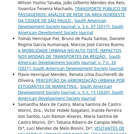
Wilson Yoshio Tanaka, João Gilberto Mendes dos Reis,
Sivanilza Teixeira Machado,
TRANSPORTE PÚBLICO DE
PASSAGEIROS: ANÁLISE DE REDE DA ÁREA NORDESTE
DA CIDADE DE SÃO PAULO
,
South American
Development Society Journal: v. 3 n. 07 (2017): South
American Develpment Society Journal
Tomás Henrique Fiel, Bruno de Paula Santos, Daniele
Regina Garcia Kumanaya, Marcos Jose Correa Bueno,
A MOBILIDADE URBANA NO ALTO TIETÊ: IMPACTOS
NOS MODAIS DE TRANSPORTES DA REGIÃO
,
South
American Development Society Journal: v. 7 n. 20
(2021): South American Development Society Journal
Flavio Henrique Mendes, Renata Lima Zuccherelli de
Oliveira,
PERCEPÇÃO DA ARBORIZAÇÃO URBANA POR
ESTUDANTES DE MARKETING
,
South American
Development Society Journal: v. 5 n. 15 (2020): South
American Development Society Journal
Samantha Marx de Castro, Maria Santina de Castro
Morini, Dra., Victor Hideki Nagatani, Irailde Ferreira
dos Santos, Luís Ramon Alvares, Maria Santina de
Castro Morini, Drª, Tatiana Ribeiro de Campos Mello,
Drª, Luci Mendes de Melo Bonini, Drª,
VISITANTES DE