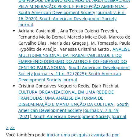
UM PARQUE URBANO ORIUNDO DE ÁREA DEGRADADA
PELA MINERAÇÃO: PERFIL E PERCEPÇÃO AMBIENTAL
,
South American Development Society Journal: v. 6 n.
16 (2020): South American Development Society
Journal
Adriane Cavichiolli , Ana Teresa Colenci Trevelin,
Fernanda Mello Demai, Marcelo Micke Doti, Marcos de
Carvalho Dias , Maria das Graças J. M. Tomazela, Paula
Hypólito de Araújo , Vanessa Cristhina Gatto ,
ANÁLISE
MULTIDIMENSIONAL DA TRABALHABILIDADE E DO
EMPREENDEDORISMO DO ALUNO E DO EGRESSO DO
CENTRO PAULA SOUZA
,
South American Development
Society Journal: v. 11 n. 32 (2025): South American
Development Society Journal
Cristina Gonçalves Nogueira Redis, Djair Picchiai,
CULTURA ORGANIZACIONAL EM UMA REDE DE
FRANQUIAS: UMA ANÁLISE DA FORMA DE
DISSEMINAÇÃO E MANUTENÇÃO DA CULTURA
,
South
American Development Society Journal: v. 7 n. 19
(2021): South American Development Society Journal
>
>>
Você também pode
iniciar uma pesquisa avançada por