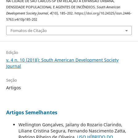
NA CIDADE DE SÃO CARLOS-SP EM RELAÇÃO A EXPANSÃO URBANA,
DENSIDADE POPULACIONAL E AGENTES DE INCÊNDIOS.
South American
Development Society Journal
,
4
(10), 185–202. https://doi.org/10.24325/issn.2446-
5763.v4i10p185-202
Fomatos de Citação
Edição
v. 4 n. 10 (2018): South American Development Society
Journal
Seção
Artigos
Artigos Semelhantes
Wellington Gonçalves, Jailany do Rozario Clarindo,
Liliane Cristina Segura, Fernando Nascimento Zatta,
Rodrigo Ribeiro de Oliveira,
USO HÍBRIDO DO