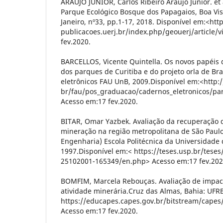
ARAÚJO JÚNIOR, Carlos Ribeiro Araújo Júnior. et 
Parque Ecológico Bosque dos Papagaios, Boa Vis
Janeiro, nº33, pp.1-17, 2018. Disponível em:<htt
publicacoes.uerj.br/index.php/geouerj/article/
fev.2020.
BARCELLOS, Vicente Quintella. Os novos papéis 
dos parques de Curitiba e do projeto orla de Bra
eletrônicos FAU UnB, 2009.Disponível em:<http:
br/fau/pos_graduacao/cadernos_eletronicos/pa
Acesso em:17 fev.2020.
BITAR, Omar Yazbek. Avaliação da recuperação 
mineração na região metropolitana de São Paulo
Engenharia) Escola Politécnica da Universidade 
1997.Disponível em:< https://teses.usp.br/teses
25102001-165349/en.php> Acesso em:17 fev.202
BOMFIM, Marcela Rebouças. Avaliação de impac
atividade minerária.Cruz das Almas, Bahia: UFR
https://educapes.capes.gov.br/bitstream/capes
Acesso em:17 fev.2020.