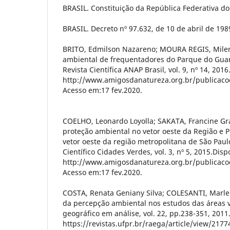
BRASIL. Constituição da República Federativa do
BRASIL. Decreto nº 97.632, de 10 de abril de 198
BRITO, Edmilson Nazareno; MOURA REGIS, Milena
ambiental de frequentadores do Parque do Guar
Revista Científica ANAP Brasil, vol. 9, nº 14, 201
http://www.amigosdanatureza.org.br/publicacoe
Acesso em:17 fev.2020.
COELHO, Leonardo Loyolla; SAKATA, Francine G
proteção ambiental no vetor oeste da Região e 
vetor oeste da região metropolitana de São Paulo
Científico Cidades Verdes, vol. 3, nº 5, 2015.Dis
http://www.amigosdanatureza.org.br/publicacoe
Acesso em:17 fev.2020.
COSTA, Renata Geniany Silva; COLESANTI, Marle
da percepção ambiental nos estudos das áreas 
geográfico em análise, vol. 22, pp.238-351, 2011
https://revistas.ufpr.br/raega/article/view/217