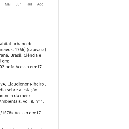
habitat urbano de
naeus, 1766) (capivara)
ná, Brasil. Ciência e
l em:
02.pdf> Acesso em:17
LVA, Claudionor Ribeiro .
ia sobre a estação
conomia do meio
bientais, vol. 8, nº 4,
ew/1678> Acesso em:17