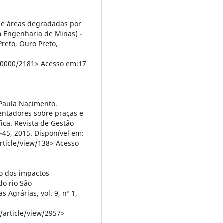
e áreas degradadas por
m Engenharia de Minas) -
reto, Ouro Preto,
00000/2181> Acesso em:17
Paula Nacimento.
entadores sobre praças e
fica. Revista de Gestão
1-45, 2015. Disponível em:
rticle/view/138> Acesso
ão dos impactos
do rio São
Agrárias, vol. 9, nº 1,
/article/view/2957>