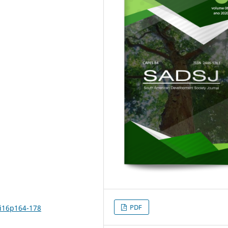
PDF
6i16p164-178