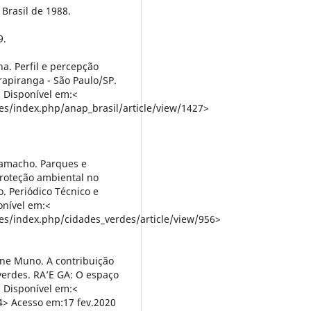
 Brasil de 1988.
9.
. Perfil e percepção
apiranga - São Paulo/SP.
6. Disponível em:<
s/index.php/anap_brasil/article/view/1427>
ramacho. Parques e
Proteção ambiental no
. Periódico Técnico e
ponível em:<
s/index.php/cidades_verdes/article/view/956>
ne Muno. A contribuição
verdes. RA’E GA: O espaço
. Disponível em:<
74> Acesso em:17 fev.2020