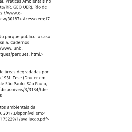
al. Práticas Ambientais no
ta/RR. GEO UERJ. Rio de
ps://www.e-
view/30187> Acesso em:17
do parque público: o caso
sília. Cadernos
//www. unb.
rques/parques. html.>
de áreas degradadas por
.193f. Tese (Doutor em
de São Paulo. São Paulo,
/disponiveis/3/3134/tde-
0.
tos ambientais da
B, 2017.Disponível em:<
/175229/1/avaliacao.pdf>