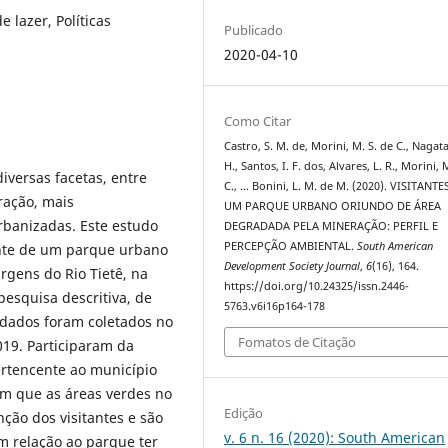
e lazer, Políticas
Publicado
2020-04-10
Como Citar
Castro, S. M. de, Morini, M. S. de C., Nagata
H., Santos, I. F. dos, Alvares, L. R., Morini, 
iversas facetas, entre
C., … Bonini, L. M. de M. (2020). VISITANTE
ração, mais
UM PARQUE URBANO ORIUNDO DE ÁREA
rbanizadas. Este estudo
DEGRADADA PELA MINERAÇÃO: PERFIL E
PERCEPÇÃO AMBIENTAL.
South American
tante de um parque urbano
Development Society Journal
,
6
(16), 164.
rgens do Rio Tietê, na
https://doi.org/10.24325/issn.2446-
pesquisa descritiva, de
5763.v6i16p164-178
 dados foram coletados no
Fomatos de Citação
19. Participaram da
ertencente ao município
m que as áreas verdes no
Edição
ão dos visitantes e são
v. 6 n. 16 (2020): South American
m relação ao parque ter