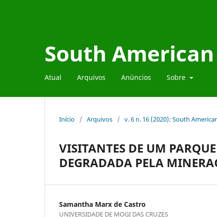
South American 
Atual
Arquivos
Anúncios
Sobre
Início
/
Arquivos
/
v. 6 n. 16 (2020): South Americ
VISITANTES DE UM PARQU
DEGRADADA PELA MINERAÇ
Samantha Marx de Castro
UNIVERSIDADE DE MOGI DAS CRUZES