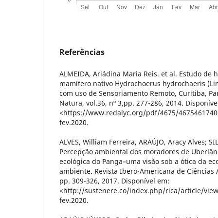
Referências
ALMEIDA, Ariádina Maria Reis. et al. Estudo de 
mamífero nativo Hydrochoerus hydrochaeris (Lin
com uso de Sensoriamento Remoto, Curitiba, Para
Natura, vol.36, nº 3,pp. 277-286, 2014. Disponíve
<https://www.redalyc.org/pdf/4675/4675461740
fev.2020.
ALVES, William Ferreira, ARAÚJO, Aracy Alves; SI
Percepção ambiental dos moradores de Uberlând
ecológica do Panga–uma visão sob a ótica da e
ambiente. Revista Ibero-Americana de Ciências Am
pp. 309-326, 2017. Disponível em:
<http://sustenere.co/index.php/rica/article/vi
fev.2020.