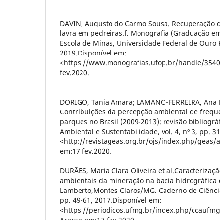
DAVIN, Augusto do Carmo Sousa. Recuperação d
lavra em pedreiras.f. Monografia (Graduação e
Escola de Minas, Universidade Federal de Ouro P
2019.Disponível em:
<https://www.monografias.ufop.br/handle/354
fev.2020.
DORIGO, Tania Amara; LAMANO-FERREIRA, Ana 
Contribuições da percepção ambiental de frequ
parques no Brasil (2009-2013): revisão bibliográ
Ambiental e Sustentabilidade, vol. 4, nº 3, pp. 3
<http://revistageas.org.br/ojs/index.php/geas/a
em:17 fev.2020.
DURÃES, Maria Clara Oliveira et al.Caracterizaç
ambientais da mineração na bacia hidrográfica 
Lamberto,Montes Claros/MG. Caderno de Ciências 
pp. 49-61, 2017.Disponível em:
<https://periodicos.ufmg.br/index.php/ccaufmg
Acesso em:17 fev.2020.