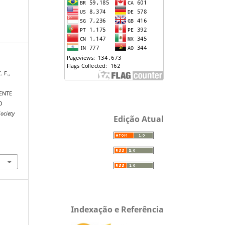
. F.,
ENTE
O
ociety
Edição Atual
Indexação e Referência