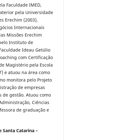
ela Faculdade IMED,
terior pela Universidade
es Erechim (2003),
gócios Internacionais
das Missões Erechim
elo Instituto de
Faculdade Ideau Getúlio
Coaching com Certificação
de Magistério pela Escola
97) e atuou na área como
mo monitora pelo Projeto
istração de empresas
s de gestão. Atuou como
Administração, Ciências
ofessora de graduação e
 Santa Catarina –