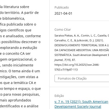
a literatura sobre
Publicado
 território. A partir de
2021-04-01
e bibliométrica,
ica publicada sobre o
Como Citar
gos científicos que
os e analisados, conforme
Saraiva Piekas, A. A., Comin, L. C., Cazella, C
Carvalho, C. E., & Julkovski, D. J. (2021).
possibilitou descrever o
DESENVOLVIMENTO TERRITORIAL SOB A L
 explorando a evolução
DA CAPACIDADE ABSORTIVA: UMA REVISÃ
e o conceito CA ser
SISTEMÁTICA.
South American Development S
gem organizacional, o
Journal
,
7
(19), 87.
, sendo inicialmente
https://doi.org/10.24325/issn.2446-
5763.v7i19p87-113
mico. O tema ainda é um
stigações, com vistas a
Fomatos de Citação
os que a temática CA e
 no tempo e espaço, o que
o para novas pesquisas,
Edição
 mais aprofundados
v. 7 n. 19 (2021): South American
dentificados e a análise
Development Society Journal