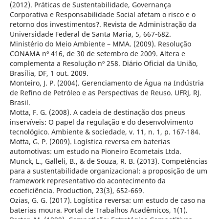
(2012). Práticas de Sustentabilidade, Governança
Corporativa e Responsabilidade Social afetam o risco e o
retorno dos investimentos?. Revista de Administração da
Universidade Federal de Santa Maria, 5, 667-682.
Ministério do Meio Ambiente – MMA. (2009). Resolução
CONAMA nº 416, de 30 de setembro de 2009. Altera e
complementa a Resolução nº 258. Diário Oficial da União,
Brasília, DF, 1 out. 2009.
Monteiro, J. P. (2004). Gerenciamento de Água na Indústria
de Refino de Petróleo e as Perspectivas de Reuso. UFRJ, RJ.
Brasil.
Motta, F. G. (2008). A cadeia de destinação dos pneus
inservíveis: O papel da regulação e do desenvolvimento
tecnológico. Ambiente & sociedade, v. 11, n. 1, p. 167-184.
Motta, G. P. (2009). Logística reversa em baterias
automotivas: um estudo na Pioneiro Ecometais Ltda.
Munck, L., Galleli, B., & de Souza, R. B. (2013). Competências
para a sustentabilidade organizacional: a proposição de um
framework representativo do acontecimento da
ecoeficiência. Production, 23(3), 652-669.
Ozias, G. G. (2017). Logística reversa: um estudo de caso na
baterias moura. Portal de Trabalhos Acadêmicos, 1(1).