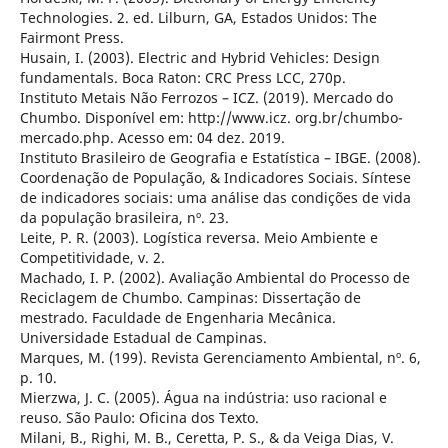
Technologies. 2. ed. Lilburn, GA, Estados Unidos: The
Fairmont Press.
Husain, I. (2003). Electric and Hybrid Vehicles: Design
fundamentals. Boca Raton: CRC Press LCC, 270p.
Instituto Metais Não Ferrozos – ICZ. (2019). Mercado do
Chumbo. Disponível em: http://www.icz. org.br/chumbo-
mercado.php. Acesso em: 04 dez. 2019.
Instituto Brasileiro de Geografia e Estatística – IBGE. (2008).
Coordenação de População, & Indicadores Sociais. Síntese
de indicadores sociais: uma análise das condições de vida
da população brasileira, nº. 23.
Leite, P. R. (2003). Logística reversa. Meio Ambiente e
Competitividade, v. 2.
Machado, I. P. (2002). Avaliação Ambiental do Processo de
Reciclagem de Chumbo. Campinas: Dissertação de
mestrado. Faculdade de Engenharia Mecânica.
Universidade Estadual de Campinas.
Marques, M. (199). Revista Gerenciamento Ambiental, nº. 6,
p. 10.
Mierzwa, J. C. (2005). Água na indústria: uso racional e
reuso. São Paulo: Oficina dos Texto.
Milani, B., Righi, M. B., Ceretta, P. S., & da Veiga Dias, V.