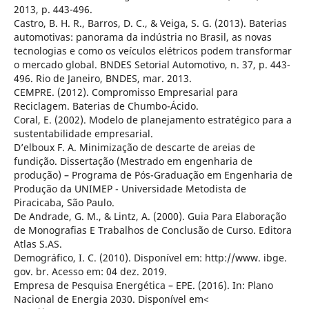
2013, p. 443-496.
Castro, B. H. R., Barros, D. C., & Veiga, S. G. (2013). Baterias
automotivas: panorama da indústria no Brasil, as novas
tecnologias e como os veículos elétricos podem transformar
o mercado global. BNDES Setorial Automotivo, n. 37, p. 443-
496. Rio de Janeiro, BNDES, mar. 2013.
CEMPRE. (2012). Compromisso Empresarial para
Reciclagem. Baterias de Chumbo-Ácido.
Coral, E. (2002). Modelo de planejamento estratégico para a
sustentabilidade empresarial.
D’elboux F. A. Minimização de descarte de areias de
fundição. Dissertação (Mestrado em engenharia de
produção) – Programa de Pós-Graduação em Engenharia de
Produção da UNIMEP - Universidade Metodista de
Piracicaba, São Paulo.
De Andrade, G. M., & Lintz, A. (2000). Guia Para Elaboração
de Monografias E Trabalhos de Conclusão de Curso. Editora
Atlas S.AS.
Demográfico, I. C. (2010). Disponível em: http://www. ibge.
gov. br. Acesso em: 04 dez. 2019.
Empresa de Pesquisa Energética – EPE. (2016). In: Plano
Nacional de Energia 2030. Disponível em<