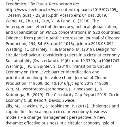
Econômico. São Paulo. Recuperado de:
http://www.zeeli.pro.br/wp-content/uploads/2015/07/205_-
_Desenv_Sust_-_28jul15.pdf. Acesso em: 04 dez. 2019.
Wang, N., Zhu, H., Guo, Y., & Peng, C. (2018). The
heterogeneous effect of democracy, political globalization,
and urbanization on PM2.5 concentrations in G20 countries:
Evidence from panel quantile regression. Journal of Cleaner
Production, 194, 54–68. doi:10.1016/j.jclepro.2018.05.092
Wastling, T., Charnley, F., & Moreno, M. (2018). Design for
circular behaviour: Considering users in a circular economy.
Sustainability (Switzerland), 10(6). doi: 10.3390/su10061743
Werning, J. P., & Spinler, S. (2019). Transition to Circular
Economy on Firm Level: Barrier identification and
prioritization along the value chain. Journal of Cleaner
Production, 118609. doi:10.1016/j.jclepro.2019.118609
Witt, M., Verstraeten-Jochemsen, J., Hoogzaad, J., &
Kubbinga, B. (2019). The Circularity Gap Report 2019. Circle
Economy Club Report. Davos, Swece.
Zils, M., Hawkins, P., & Hopkinson, P. (2017). Chalenges and
capabilities for scaling up circular economy business
models – a change management perspective. A new
dynamic: effective business in a circular economy. Isle of