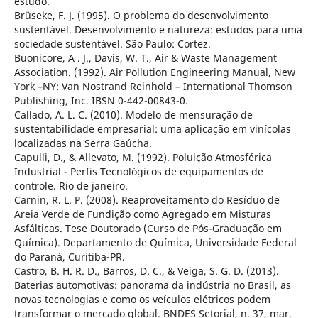
estudo.
Brüseke, F. J. (1995). O problema do desenvolvimento
sustentável. Desenvolvimento e natureza: estudos para uma
sociedade sustentável. São Paulo: Cortez.
Buonicore, A . J., Davis, W. T., Air & Waste Management
Association. (1992). Air Pollution Engineering Manual, New
York –NY: Van Nostrand Reinhold – International Thomson
Publishing, Inc. IBSN 0-442-00843-0.
Callado, A. L. C. (2010). Modelo de mensuração de
sustentabilidade empresarial: uma aplicação em vinícolas
localizadas na Serra Gaúcha.
Capulli, D., & Allevato, M. (1992). Poluição Atmosférica
Industrial - Perfis Tecnológicos de equipamentos de
controle. Rio de janeiro.
Carnin, R. L. P. (2008). Reaproveitamento do Resíduo de
Areia Verde de Fundição como Agregado em Misturas
Asfálticas. Tese Doutorado (Curso de Pós-Graduação em
Química). Departamento de Química, Universidade Federal
do Paraná, Curitiba-PR.
Castro, B. H. R. D., Barros, D. C., & Veiga, S. G. D. (2013).
Baterias automotivas: panorama da indústria no Brasil, as
novas tecnologias e como os veículos elétricos podem
transformar o mercado global. BNDES Setorial, n. 37, mar.