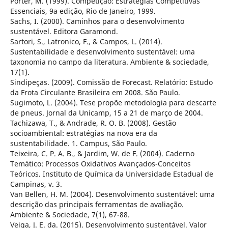
Porter, M. (1999). Competição: Estratégias Competitivas
Essenciais, 9a edição, Rio de Janeiro, 1999.
Sachs, I. (2000). Caminhos para o desenvolvimento
sustentável. Editora Garamond.
Sartori, S., Latronico, F., & Campos, L. (2014).
Sustentabilidade e desenvolvimento sustentável: uma
taxonomia no campo da literatura. Ambiente & sociedade,
17(1).
Sindipeças. (2009). Comissão de Forecast. Relatório: Estudo
da Frota Circulante Brasileira em 2008. São Paulo.
Sugimoto, L. (2004). Tese propõe metodologia para descarte
de pneus. Jornal da Unicamp, 15 a 21 de março de 2004.
Tachizawa, T., & Andrade, R. O. B. (2008). Gestão
socioambiental: estratégias na nova era da
sustentabilidade. 1. Campus, São Paulo.
Teixeira, C. P. A. B., & Jardim, W. de F. (2004). Caderno
Temático: Processos Oxidativos Avançados-Conceitos
Teóricos. Instituto de Química da Universidade Estadual de
Campinas, v. 3.
Van Bellen, H. M. (2004). Desenvolvimento sustentável: uma
descrição das principais ferramentas de avaliação.
Ambiente & Sociedade, 7(1), 67-88.
Veiga, J. E. da. (2015). Desenvolvimento sustentável. Valor