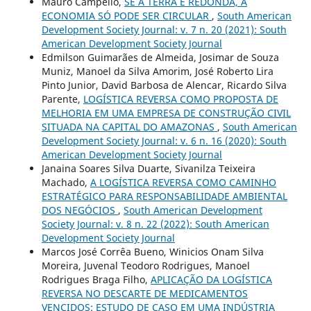
Mauro Campello,
SE A TERRA É REDONDA, A
ECONOMIA SÓ PODE SER CIRCULAR
,
South American
Development Society Journal: v. 7 n. 20 (2021): South
American Development Society Journal
Edmilson Guimarães de Almeida, Josimar de Souza
Muniz, Manoel da Silva Amorim, José Roberto Lira
Pinto Junior, David Barbosa de Alencar, Ricardo Silva
Parente,
LOGÍSTICA REVERSA COMO PROPOSTA DE
MELHORIA EM UMA EMPRESA DE CONSTRUÇÃO CIVIL
SITUADA NA CAPITAL DO AMAZONAS
,
South American
Development Society Journal: v. 6 n. 16 (2020): South
American Development Society Journal
Janaina Soares Silva Duarte, Sivanilza Teixeira
Machado,
A LOGÍSTICA REVERSA COMO CAMINHO
ESTRATÉGICO PARA RESPONSABILIDADE AMBIENTAL
DOS NEGÓCIOS
,
South American Development
Society Journal: v. 8 n. 22 (2022): South American
Development Society Journal
Marcos José Corrêa Bueno, Winicios Onam Silva
Moreira, Juvenal Teodoro Rodrigues, Manoel
Rodrigues Braga Filho,
APLICAÇÃO DA LOGÍSTICA
REVERSA NO DESCARTE DE MEDICAMENTOS
VENCIDOS: ESTUDO DE CASO EM UMA INDÚSTRIA