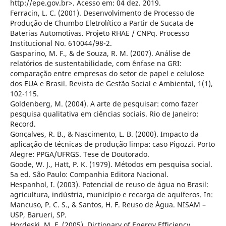
http://epe.gov.br>. Acesso em: 04 dez. 2019.
Ferracin, L. C. (2001). Desenvolvimento de Processo de
Produção de Chumbo Eletrolítico a Partir de Sucata de
Baterias Automotivas. Projeto RHAE / CNPq. Processo
Institucional No. 610044/98-2.
Gasparino, M. F., & de Souza, R. M. (2007). Análise de
relatórios de sustentabilidade, com ênfase na GRI:
comparação entre empresas do setor de papel e celulose
dos EUA e Brasil. Revista de Gestão Social e Ambiental, 1(1),
102-115.
Goldenberg, M. (2004). A arte de pesquisar: como fazer
pesquisa qualitativa em ciências sociais. Rio de Janeiro:
Record.
Gonçalves, R. B., & Nascimento, L. B. (2000). Impacto da
aplicação de técnicas de produção limpa: caso Pigozzi. Porto
Alegre: PPGA/UFRGS. Tese de Doutorado.
Goode, W. J., Hatt, P. K. (1979). Métodos em pesquisa social.
5a ed. São Paulo: Companhia Editora Nacional.
Hespanhol, I. (2003). Potencial de reuso de água no Brasil:
agricultura, indústria, município e recarga de aquíferos. In:
Mancuso, P. C. S., & Santos, H. F. Reuso de Água. NISAM –
USP, Barueri, SP.
Hordeski, M. F. (2005). Dictionary of Energy Efficiency