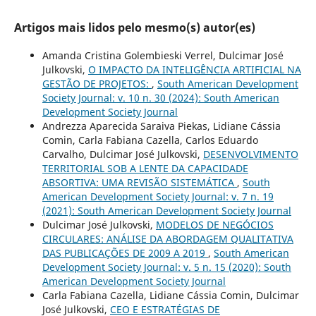
Artigos mais lidos pelo mesmo(s) autor(es)
Amanda Cristina Golembieski Verrel, Dulcimar José
Julkovski,
O IMPACTO DA INTELIGÊNCIA ARTIFICIAL NA
GESTÃO DE PROJETOS:
,
South American Development
Society Journal: v. 10 n. 30 (2024): South American
Development Society Journal
Andrezza Aparecida Saraiva Piekas, Lidiane Cássia
Comin, Carla Fabiana Cazella, Carlos Eduardo
Carvalho, Dulcimar José Julkovski,
DESENVOLVIMENTO
TERRITORIAL SOB A LENTE DA CAPACIDADE
ABSORTIVA: UMA REVISÃO SISTEMÁTICA
,
South
American Development Society Journal: v. 7 n. 19
(2021): South American Development Society Journal
Dulcimar José Julkovski,
MODELOS DE NEGÓCIOS
CIRCULARES: ANÁLISE DA ABORDAGEM QUALITATIVA
DAS PUBLICAÇÕES DE 2009 A 2019
,
South American
Development Society Journal: v. 5 n. 15 (2020): South
American Development Society Journal
Carla Fabiana Cazella, Lidiane Cássia Comin, Dulcimar
José Julkovski,
CEO E ESTRATÉGIAS DE