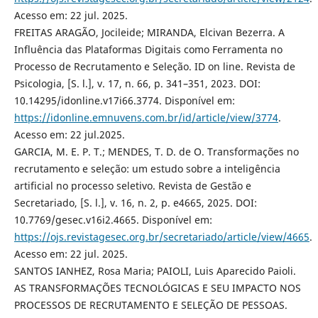
Acesso em: 22 jul. 2025.
FREITAS ARAGÃO, Jocileide; MIRANDA, Elcivan Bezerra. A
Influência das Plataformas Digitais como Ferramenta no
Processo de Recrutamento e Seleção. ID on line. Revista de
Psicologia, [S. l.], v. 17, n. 66, p. 341–351, 2023. DOI:
10.14295/idonline.v17i66.3774. Disponível em:
https://idonline.emnuvens.com.br/id/article/view/3774
.
Acesso em: 22 jul.2025.
GARCIA, M. E. P. T.; MENDES, T. D. de O. Transformações no
recrutamento e seleção: um estudo sobre a inteligência
artificial no processo seletivo. Revista de Gestão e
Secretariado, [S. l.], v. 16, n. 2, p. e4665, 2025. DOI:
10.7769/gesec.v16i2.4665. Disponível em:
https://ojs.revistagesec.org.br/secretariado/article/view/4665
.
Acesso em: 22 jul. 2025.
SANTOS IANHEZ, Rosa Maria; PAIOLI, Luis Aparecido Paioli.
AS TRANSFORMAÇÕES TECNOLÓGICAS E SEU IMPACTO NOS
PROCESSOS DE RECRUTAMENTO E SELEÇÃO DE PESSOAS.