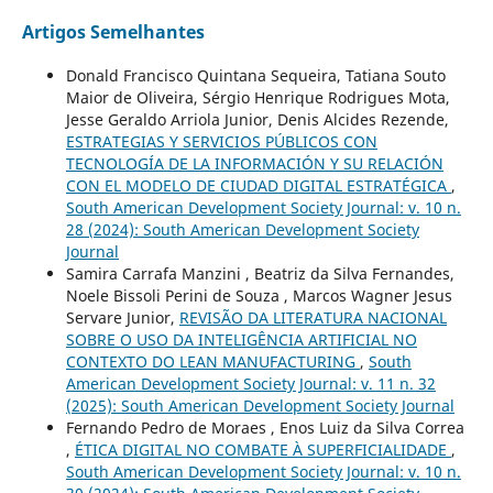
Artigos Semelhantes
Donald Francisco Quintana Sequeira, Tatiana Souto
Maior de Oliveira, Sérgio Henrique Rodrigues Mota,
Jesse Geraldo Arriola Junior, Denis Alcides Rezende,
ESTRATEGIAS Y SERVICIOS PÚBLICOS CON
TECNOLOGÍA DE LA INFORMACIÓN Y SU RELACIÓN
CON EL MODELO DE CIUDAD DIGITAL ESTRATÉGICA
,
South American Development Society Journal: v. 10 n.
28 (2024): South American Development Society
Journal
Samira Carrafa Manzini , Beatriz da Silva Fernandes,
Noele Bissoli Perini de Souza , Marcos Wagner Jesus
Servare Junior,
REVISÃO DA LITERATURA NACIONAL
SOBRE O USO DA INTELIGÊNCIA ARTIFICIAL NO
CONTEXTO DO LEAN MANUFACTURING
,
South
American Development Society Journal: v. 11 n. 32
(2025): South American Development Society Journal
Fernando Pedro de Moraes , Enos Luiz da Silva Correa
,
ÉTICA DIGITAL NO COMBATE À SUPERFICIALIDADE
,
South American Development Society Journal: v. 10 n.