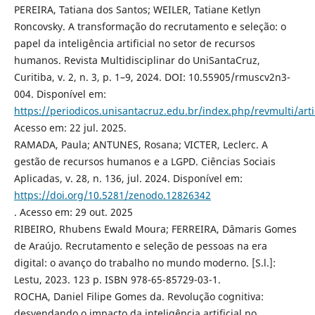
PEREIRA, Tatiana dos Santos; WEILER, Tatiane Ketlyn
Roncovsky. A transformação do recrutamento e seleção: o
papel da inteligência artificial no setor de recursos
humanos. Revista Multidisciplinar do UniSantaCruz,
Curitiba, v. 2, n. 3, p. 1–9, 2024. DOI: 10.55905/rmuscv2n3-
004. Disponível em:
https://periodicos.unisantacruz.edu.br/index.php/revmulti/art
Acesso em: 22 jul. 2025.
RAMADA, Paula; ANTUNES, Rosana; VICTER, Leclerc. A
gestão de recursos humanos e a LGPD. Ciências Sociais
Aplicadas, v. 28, n. 136, jul. 2024. Disponível em:
https://doi.org/10.5281/zenodo.12826342
. Acesso em: 29 out. 2025
RIBEIRO, Rhubens Ewald Moura; FERREIRA, Dâmaris Gomes
de Araújo. Recrutamento e seleção de pessoas na era
digital: o avanço do trabalho no mundo moderno. [S.l.]:
Lestu, 2023. 123 p. ISBN 978-65-85729-03-1.
ROCHA, Daniel Filipe Gomes da. Revolução cognitiva:
desvendando o impacto da inteligência artificial no