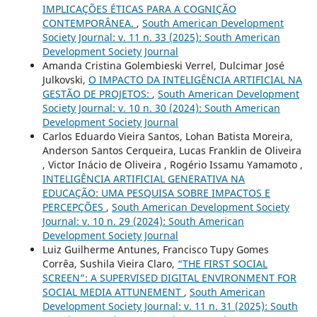
IMPLICAÇÕES ÉTICAS PARA A COGNIÇÃO
CONTEMPORÂNEA.
,
South American Development
Society Journal: v. 11 n. 33 (2025): South American
Development Society Journal
Amanda Cristina Golembieski Verrel, Dulcimar José
Julkovski,
O IMPACTO DA INTELIGÊNCIA ARTIFICIAL NA
GESTÃO DE PROJETOS:
,
South American Development
Society Journal: v. 10 n. 30 (2024): South American
Development Society Journal
Carlos Eduardo Vieira Santos, Lohan Batista Moreira,
Anderson Santos Cerqueira, Lucas Franklin de Oliveira
, Victor Inácio de Oliveira , Rogério Issamu Yamamoto ,
INTELIGÊNCIA ARTIFICIAL GENERATIVA NA
EDUCAÇÃO: UMA PESQUISA SOBRE IMPACTOS E
PERCEPÇÕES
,
South American Development Society
Journal: v. 10 n. 29 (2024): South American
Development Society Journal
Luiz Guilherme Antunes, Francisco Tupy Gomes
Corrêa, Sushila Vieira Claro,
“THE FIRST SOCIAL
SCREEN”: A SUPERVISED DIGITAL ENVIRONMENT FOR
SOCIAL MEDIA ATTUNEMENT
,
South American
Development Society Journal: v. 11 n. 31 (2025): South