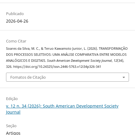
Publicado
2026-04-26
Como Citar
Soares da Silva, M. C., & Teruo Kawamoto Junior, L. (2026). TRANSFORMAÇÃO
DOS PROCESSOS SELETIVOS: UMA ANÁLISE COMPARATIVA ENTRE MODELOS
ANALÓGICOS E DIGITAIS.
South American Development Society Journal
,
12
(34),
326. https://doi.org/10.24325/issn.2446-5763.v12i34p326-341
Fomatos de Citação
Edição
v. 12 n. 34 (2026): South American Development Society
Journal
Seção
Artigos