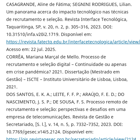
CASAGRANDE, Aline de Fátima; SEGNINI RODRIGUES, Lilian.
Um panorama acerca do impacto tecnológico nas técnicas
de recrutamento e seleção. Revista Interface Tecnológica,
Taquaritinga, SP, v. 20, n. 2, p. 305–316, 2023. DOI:
10.31510/infa.v20i2.1719. Disponível em:
https://revista.fatectq.edu.br/interfacetecnologica/article/view
Acesso em: 22 jul. 2025.
CORRÊA, Mariana Marçal de Mello. Processo de
recrutamento e seleção digital – Continuidade ou apenas
em crise pandémica? 2021. Dissertação (Mestrado em
Gestão) – ISCTE – Instituto Universitário de Lisboa, Lisboa,
2021.
DOS SANTOS, E. K. A.; LEITE, F. F. P.; ARAÚJO, F. E. D.; DO
NASCIMENTO, J. S. P.; DE SOUSA, F. S. Processo remoto de
recrutamento e seleção: perspectivas e desafios em uma
empresa de telecomunicações. Revista de Gestão e
Secretariado, [S. l.], v. 14, n. 5, p. 7332–7352, 2023. DOI:
10.7769/gesec.v14i5.2124. Disponível em:
https://ojs.revistagesec.org.br/secretariado/article/view/2124
.