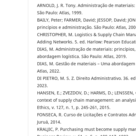
ARNOLD, J. R. Tony. Administração de materiais:
São Paulo: Atlas, 1999.
BAILY, Peter; FARMER, David; JESSOP, David; JO
princípios e administração. São Paulo: Atlas, 200
CHRISTOPHER, M. Logistics & Supply Chain Man
Adding Networks. 5. ed. Harlow: Pearson Educat
DIAS, M. Administração de materiais: princípios
abordagem logística. São Paulo: Atlas, 2019.
DIAS, M. Gestão de materiais – Uma abordagem i
Atlas, 2022.
DI PIETRO, M. S. Z. Direito Administrativo. 36. ed
2023.
HANSEN, E.; ZVEZDOV, D.; HARMS, D.; LENSSEN, G
context of supply chain management: an analysis
Ethics, v. 127, n. 1, p. 245-261, 2015.
FONSECA, R. Curso de Licitações e Contratos Admi
Juruá, 2014.
KRALJIC, P. Purchasing must become supply m