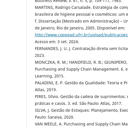
Business Review, v. 61, n. 5, p. 109-117, 1983.
MARTINS, Rodrigo Carsalade. Estratégia de com
brasileira de higiene pessoal e cosméticos: um 
f. Dissertação (Mestrado em Administração) – Un
de Janeiro, Rio de Janeiro, 2005. Disponível em:
http://www.coppead.ufrj.br/upload/publicacoes
Acesso em: 3 set. 2024.
FERNANDES, J. U. J. Contratação direta sem licit
2023.
MONCZKA, R. M.; HANDFIELD, R. B.; GIUNIPERO, L
Purchasing and Supply Chain Management. 6. e
Learning, 2015.
PALADINI, E. P. Gestão da Qualidade: Teoria e Prá
Atlas, 2019.
PIRES, Sílvio. Gestão da cadeia de suprimentos: c
práticas e casos. 3. ed. São Paulo: Atlas, 2017.
SILVA, J. Gestão de Estoques: Planejamento, Exe
Paulo: Saraiva, 2020.
VAN WEELE, A. Purchasing and Supply Chain Ma