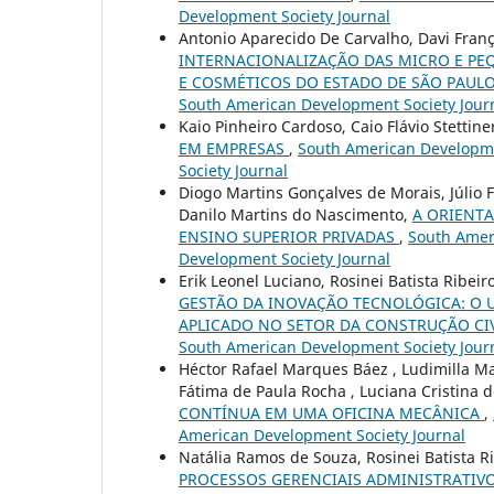
Development Society Journal
Antonio Aparecido De Carvalho, Davi Franç
INTERNACIONALIZAÇÃO DAS MICRO E PE
E COSMÉTICOS DO ESTADO DE SÃO PAUL
South American Development Society Journa
Kaio Pinheiro Cardoso, Caio Flávio Stettine
EM EMPRESAS
,
South American Developmen
Society Journal
Diogo Martins Gonçalves de Morais, Júlio 
Danilo Martins do Nascimento,
A ORIENT
ENSINO SUPERIOR PRIVADAS
,
South Ameri
Development Society Journal
Erik Leonel Luciano, Rosinei Batista Ribei
GESTÃO DA INOVAÇÃO TECNOLÓGICA: O U
APLICADO NO SETOR DA CONSTRUÇÃO CI
South American Development Society Jour
Héctor Rafael Marques Báez , Ludimilla M
Fátima de Paula Rocha , Luciana Cristina 
CONTÍNUA EM UMA OFICINA MECÂNICA
,
American Development Society Journal
Natália Ramos de Souza, Rosinei Batista R
PROCESSOS GERENCIAIS ADMINISTRATIVO