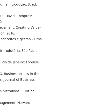
 uma introdução. 3. ed.
NES, David. Compras:
0.
agement: Creating Value-
ion, 2016.
, conceitos e gestão – Uma
ntrodutória. São Paulo:
. Rio de Janeiro: Forense,
. Business ethics in the
. Journal of Business
nistrativos. Curitiba:
anagement. Harvard