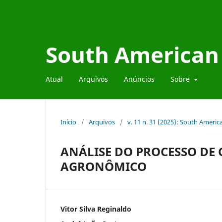
South American 
Atual
Arquivos
Anúncios
Sobre
Início
/
Arquivos
/
v. 11 n. 31 (2025): South Ameri
ANÁLISE DO PROCESSO DE
AGRONÔMICO
Vitor Silva Reginaldo