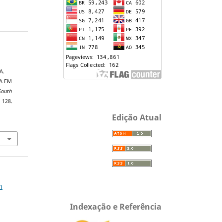
A.
A EM
South
, 128.
Edição Atual
n
Indexação e Referência