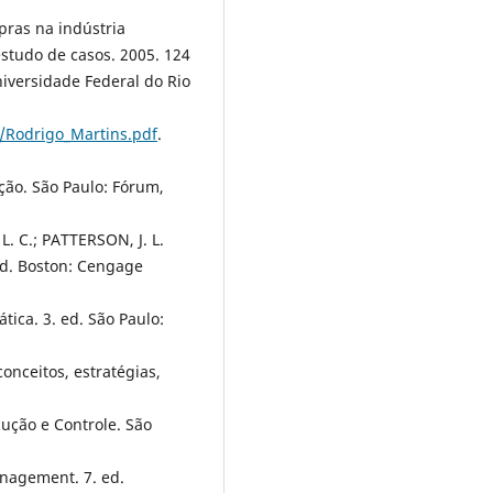
pras na indústria
estudo de casos. 2005. 124
iversidade Federal do Rio
/Rodrigo_Martins.pdf
.
ação. São Paulo: Fórum,
. C.; PATTERSON, J. L.
d. Boston: Cengage
tica. 3. ed. São Paulo:
onceitos, estratégias,
cução e Controle. São
nagement. 7. ed.