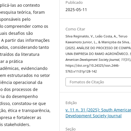
Publicado
plicá-las ao contexto
2025-05-11
pesquisa teórica, foram
sponsáveis pelo
do compreender como os
Como Citar
ais desafios são
Silva Reginaldo, V., Leão Costa, A., Teruo
 A partir das informações
Kawamoto Junior, L., & Maniçoba da Silva, 
dados, considerando tanto
(2025). ANÁLISE DO PROCESSO DE COMPR
traídos da literatura
UMA EMPRESA DO RAMO AGRONÔMICO.
American Development Society Journal
,
11
(31)
ar a prática
https://doi.org/10.24325/issn.2446-
cadêmicas, evidenciando
5763.v11i31p128-142
em estruturados no setor
Fomatos de Citação
iência operacional da
o dos processos de
oria do desempenho
Edição
 disso, constatou-se que
v. 11 n. 31 (2025): South America
ão, ética e transparência,
Development Society Journal
presa e fortalecer as
s stakeholders.
Seção