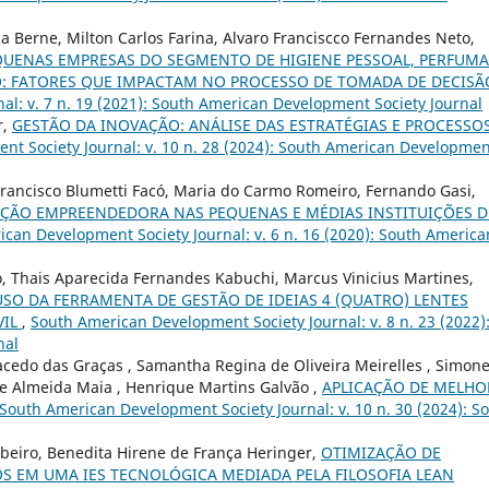
a Berne, Milton Carlos Farina, Alvaro Franciscco Fernandes Neto,
QUENAS EMPRESAS DO SEGMENTO DE HIGIENE PESSOAL, PERFUMA
O: FATORES QUE IMPACTAM NO PROCESSO DE TOMADA DE DECIS
l: v. 7 n. 19 (2021): South American Development Society Journal
r,
GESTÃO DA INOVAÇÃO: ANÁLISE DAS ESTRATÉGIAS E PROCESSO
t Society Journal: v. 10 n. 28 (2024): South American Developmen
Francisco Blumetti Facó, Maria do Carmo Romeiro, Fernando Gasi,
AÇÃO EMPREENDEDORA NAS PEQUENAS E MÉDIAS INSTITUIÇÕES D
can Development Society Journal: v. 6 n. 16 (2020): South America
ro, Thais Aparecida Fernandes Kabuchi, Marcus Vinicius Martines,
SO DA FERRAMENTA DE GESTÃO DE IDEIAS 4 (QUATRO) LENTES
VIL
,
South American Development Society Journal: v. 8 n. 23 (2022)
nal
acedo das Graças , Samantha Regina de Oliveira Meirelles , Simon
de Almeida Maia , Henrique Martins Galvão ,
APLICAÇÃO DE MELHO
South American Development Society Journal: v. 10 n. 30 (2024): S
ibeiro, Benedita Hirene de França Heringer,
OTIMIZAÇÃO DE
S EM UMA IES TECNOLÓGICA MEDIADA PELA FILOSOFIA LEAN