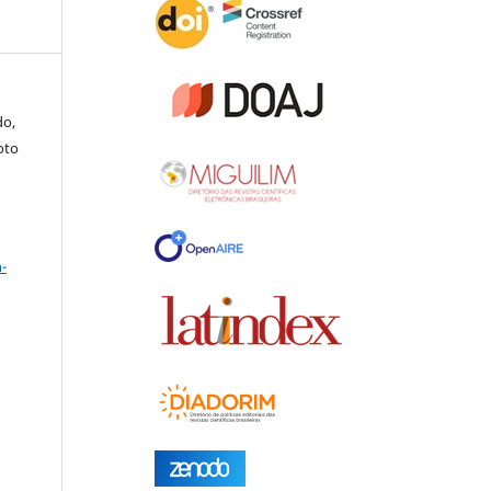
do,
oto
a
-