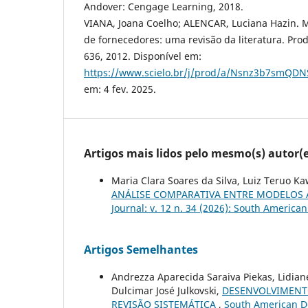
Andover: Cengage Learning, 2018.
VIANA, Joana Coelho; ALENCAR, Luciana Hazin. 
de fornecedores: uma revisão da literatura. Produc
636, 2012. Disponível em:
https://www.scielo.br/j/prod/a/Nsnz3b7smQD
em: 4 fev. 2025.
Artigos mais lidos pelo mesmo(s) autor(e
Maria Clara Soares da Silva, Luiz Teruo K
ANÁLISE COMPARATIVA ENTRE MODELOS 
Journal: v. 12 n. 34 (2026): South America
Artigos Semelhantes
Andrezza Aparecida Saraiva Piekas, Lidian
Dulcimar José Julkovski,
DESENVOLVIMENTO
REVISÃO SISTEMÁTICA
,
South American De