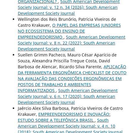
ORGANIZACIONAL?
,
South American Development
Society Journal: v. 12 n. 34 (2026): South American
Development Society Journal
Wellington dos Reis Brunório, Patrícia Viveiros de
Castro Krakauer,
O PAPEL DAS EMPRESAS JUNIORES
NO ECOSSISTEMA DO ENSINO DE
EMPREENDEDORISMO
,
South American Development
Society Journal: v. 8 n. 22 (2022): South American
Development Society Journal
Suellen Grimm Pacheco, Mauro César Aparício de
Souza, Alexandra Priscilla Tregue Costa, David
Barbosa de Alencar, Ricardo Silva Parente,
APLICAÇÃO
DA FERRAMENTA ERGONÔMICA CHECKLIST DE COUTO
NA AVALIAÇÃO DAS CONDIÇÕES ERGONÔMICAS EM
POSTOS DE TRABALHO E AMBIENTES
INFORMATIZADOS
,
South American Development
Society Journal: v. 6 n. 17 (2020): South American
Development Society Journal
Jaércio Alex Silva Barbosa, Patricia Viveiros de Castro
Krakauer,
EMPREENDEDORISMO E INOVAÇÃO:
ESTUDO SOBRE A TELEFÔNICA BRASIL
,
South
American Development Society Journal: v. 4 n. 10
(2018): South American Development Society Journal