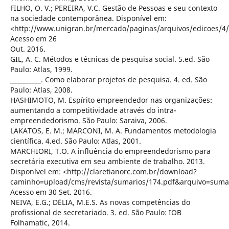
FILHO, O. V.; PEREIRA, V.C. Gestão de Pessoas e seu contexto
na sociedade contemporânea. Disponível em:
<http://www.unigran.br/mercado/paginas/arquivos/edicoes/4/
Acesso em 26
Out. 2016.
GIL, A. C. Métodos e técnicas de pesquisa social. 5.ed. São
Paulo: Atlas, 1999.
__________. Como elaborar projetos de pesquisa. 4. ed. São
Paulo: Atlas, 2008.
HASHIMOTO, M. Espírito empreendedor nas organizações:
aumentando a competitividade através do intra-
empreendedorismo. São Paulo: Saraiva, 2006.
LAKATOS, E. M.; MARCONI, M. A. Fundamentos metodologia
científica. 4.ed. São Paulo: Atlas, 2001.
MARCHIORI, T.O. A influência do empreendedorismo para
secretária executiva em seu ambiente de trabalho. 2013.
Disponível em: <http://claretianorc.com.br/download?
caminho=upload/cms/revista/sumarios/174.pdf&arquivo=suma
Acesso em 30 Set. 2016.
NEIVA, E.G.; D´ELIA, M.E.S. As novas competências do
profissional de secretariado. 3. ed. São Paulo: IOB
Folhamatic, 2014.