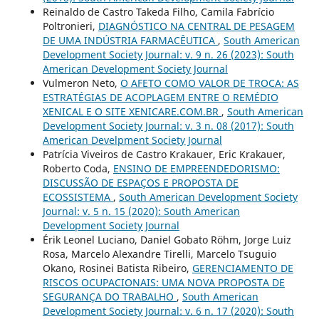
Reinaldo de Castro Takeda Filho, Camila Fabrício
Poltronieri,
DIAGNÓSTICO NA CENTRAL DE PESAGEM
DE UMA INDÚSTRIA FARMACÊUTICA
,
South American
Development Society Journal: v. 9 n. 26 (2023): South
American Development Society Journal
Vulmeron Neto,
O AFETO COMO VALOR DE TROCA: AS
ESTRATÉGIAS DE ACOPLAGEM ENTRE O REMÉDIO
XENICAL E O SITE XENICARE.COM.BR
,
South American
Development Society Journal: v. 3 n. 08 (2017): South
American Develpment Society Journal
Patrícia Viveiros de Castro Krakauer, Eric Krakauer,
Roberto Coda,
ENSINO DE EMPREENDEDORISMO:
DISCUSSÃO DE ESPAÇOS E PROPOSTA DE
ECOSSISTEMA
,
South American Development Society
Journal: v. 5 n. 15 (2020): South American
Development Society Journal
Érik Leonel Luciano, Daniel Gobato Röhm, Jorge Luiz
Rosa, Marcelo Alexandre Tirelli, Marcelo Tsuguio
Okano, Rosinei Batista Ribeiro,
GERENCIAMENTO DE
RISCOS OCUPACIONAIS: UMA NOVA PROPOSTA DE
SEGURANÇA DO TRABALHO
,
South American
Development Society Journal: v. 6 n. 17 (2020): South