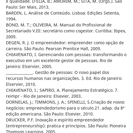
e qualidade. D’ELIA, B.; AMORIM, M.; SITA, M. (Orgs.). São
Paulo: Ser Mais, 2013.
BARDIN, L. Análise de Conteúdo. Lisboa: Edições Setenta,
1994.
BOND, M. T.; OLIVEIRA, M. Manual do Profissional de
Secretariado V.III: secretário como cogestor. Curitiba: Ibpex,
2009.
DEGEN, R. J. O empreendedor: empreender como opção de
carreira. São Paulo: Pearson Prentice Hall, 2009.
CHIAVENATO, I. Gerenciando com pessoas: transformando o
executivo em um excelente gestor de pessoas. Rio de
Janeiro: Elservier, 2005.
_______________. Gestão de pessoas: O novo papel dos
recursos humanos nas organizações. 3. Ed. Rio de Janeiro:
Elservier, 2010.
CHIAVENATO, I.; SAPIRO, A. Planejamento Estratégico. 7.
reimpr - Rio de Janeiro: Elsevier, 2003.
DORNELAS, J.; TIMMONS, J. A.; SPINELLI, S.Criação de novos
negócios: empreendedorismo para o século 21. adap. da 8ª
edição americana. São Paulo: Elsevier, 2010.
DRUCKER, P.F. Inovação e espírito empreendedor
(entrepreneurship): pratica e princípios. São Paulo: Pioneira
Thomson Learning, 2005.