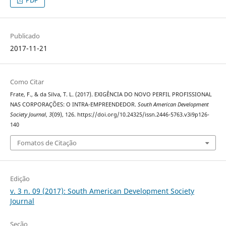
PDF
Publicado
2017-11-21
Como Citar
Frate, F., & da Silva, T. L. (2017). EXIGÊNCIA DO NOVO PERFIL PROFISSIONAL
NAS CORPORAÇÕES: O INTRA-EMPREENDEDOR.
South American Development
Society Journal
,
3
(09), 126. https://doi.org/10.24325/issn.2446-5763.v3i9p126-
140
Fomatos de Citação
Edição
v. 3 n. 09 (2017): South American Development Society
Journal
Seção