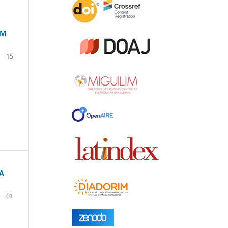
EM
15
A
01