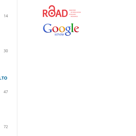
14
30
LTO
47
72