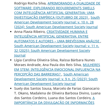
Rodrigo Rocha Silva,
APRIMORANDO A QUALIDADE DE
SOFTWARE: EXPLORANDO REQUIREMENTS SMELLS
COM INTELIGÊNCIA ARTIFICIAL GENERATIVA: UMA
INVESTIGAÇÃO EMPÍRICA (OUTUBRO DE 2023)
,
South
American Development Society Journal: v. 10 n. 28
(2024): South American Development Society Journal
Anna Flavia Ribeiro,
CRIATIVIDADE HUMANA E
INTELIGÊNCIA ARTIFICIAL GENERATIVA: ENTRE
AUTOMATOS E AUTORES – UMA BREVÍSSIMA ANÁLISE
,
South American Development Society Journal: v. 11 n.
32 (2025): South American Development Society
Journal
Lígia Carolina Oliveira-Silva, Raíssa Bárbara Nunes
Moraes Andrade, Ana Paula dos Reis Silva,
MULHERES
EM STEM: INTELIGÊNCIA EMOCIONAL INFLUENCIA NA
PERCEPÇÃO DAS BARREIRAS?
,
South American
Development Society Journal: v. 9 n. 25 (2023): South
American Development Society Journal
Suely dos Santos Sousa, Marcelo de Farias Gianocario
T. Okano, Madalena de Oliveira Barbosa Divino, Luana
dos Santos Cordeiro, Luana dos Santos Cordeiro,
A
IMPORTÂNCIA DA DIVULGAÇÃO DE INFORMAÇÕES