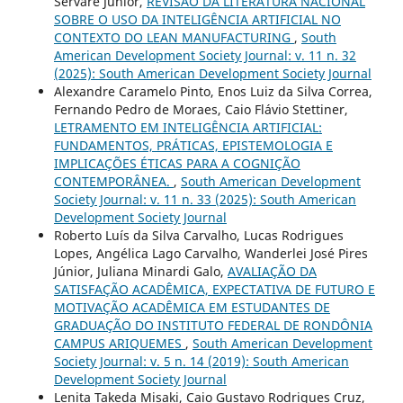
Servare Junior,
REVISÃO DA LITERATURA NACIONAL
SOBRE O USO DA INTELIGÊNCIA ARTIFICIAL NO
CONTEXTO DO LEAN MANUFACTURING
,
South
American Development Society Journal: v. 11 n. 32
(2025): South American Development Society Journal
Alexandre Caramelo Pinto, Enos Luiz da Silva Correa,
Fernando Pedro de Moraes, Caio Flávio Stettiner,
LETRAMENTO EM INTELIGÊNCIA ARTIFICIAL:
FUNDAMENTOS, PRÁTICAS, EPISTEMOLOGIA E
IMPLICAÇÕES ÉTICAS PARA A COGNIÇÃO
CONTEMPORÂNEA.
,
South American Development
Society Journal: v. 11 n. 33 (2025): South American
Development Society Journal
Roberto Luís da Silva Carvalho, Lucas Rodrigues
Lopes, Angélica Lago Carvalho, Wanderlei José Pires
Júnior, Juliana Minardi Galo,
AVALIAÇÃO DA
SATISFAÇÃO ACADÊMICA, EXPECTATIVA DE FUTURO E
MOTIVAÇÃO ACADÊMICA EM ESTUDANTES DE
GRADUAÇÃO DO INSTITUTO FEDERAL DE RONDÔNIA
CAMPUS ARIQUEMES
,
South American Development
Society Journal: v. 5 n. 14 (2019): South American
Development Society Journal
Lenita Takeda Misaki, Caio Gustavo Rodrigues Cruz,