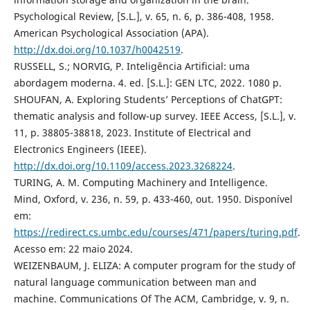
Psychological Review, [S.L.], v. 65, n. 6, p. 386-408, 1958.
American Psychological Association (APA).
http://dx.doi.org/10.1037/h0042519
.
RUSSELL, S.; NORVIG, P. Inteligência Artificial: uma
abordagem moderna. 4. ed. [S.L.]: GEN LTC, 2022. 1080 p.
SHOUFAN, A. Exploring Students’ Perceptions of ChatGPT:
thematic analysis and follow-up survey. IEEE Access, [S.L.], v.
11, p. 38805-38818, 2023. Institute of Electrical and
Electronics Engineers (IEEE).
http://dx.doi.org/10.1109/access.2023.3268224
.
TURING, A. M. Computing Machinery and Intelligence.
Mind, Oxford, v. 236, n. 59, p. 433-460, out. 1950. Disponível
em:
https://redirect.cs.umbc.edu/courses/471/papers/turing.pdf
.
Acesso em: 22 maio 2024.
WEIZENBAUM, J. ELIZA: A computer program for the study of
natural language communication between man and
machine. Communications Of The ACM, Cambridge, v. 9, n.