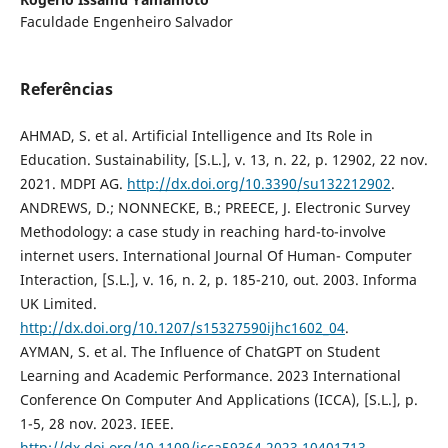
Faculdade Engenheiro Salvador
Referências
AHMAD, S. et al. Artificial Intelligence and Its Role in
Education. Sustainability, [S.L.], v. 13, n. 22, p. 12902, 22 nov.
2021. MDPI AG.
http://dx.doi.org/10.3390/su132212902
.
ANDREWS, D.; NONNECKE, B.; PREECE, J. Electronic Survey
Methodology: a case study in reaching hard-to-involve
internet users. International Journal Of Human- Computer
Interaction, [S.L.], v. 16, n. 2, p. 185-210, out. 2003. Informa
UK Limited.
http://dx.doi.org/10.1207/s15327590ijhc1602_04
.
AYMAN, S. et al. The Influence of ChatGPT on Student
Learning and Academic Performance. 2023 International
Conference On Computer And Applications (ICCA), [S.L.], p.
1-5, 28 nov. 2023. IEEE.
http://dx.doi.org/10.1109/icca59364.2023.10401713
.