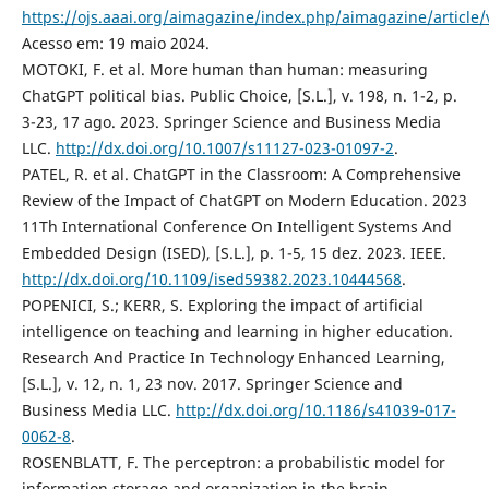
https://ojs.aaai.org/aimagazine/index.php/aimagazine/article
Acesso em: 19 maio 2024.
MOTOKI, F. et al. More human than human: measuring
ChatGPT political bias. Public Choice, [S.L.], v. 198, n. 1-2, p.
3-23, 17 ago. 2023. Springer Science and Business Media
LLC.
http://dx.doi.org/10.1007/s11127-023-01097-2
.
PATEL, R. et al. ChatGPT in the Classroom: A Comprehensive
Review of the Impact of ChatGPT on Modern Education. 2023
11Th International Conference On Intelligent Systems And
Embedded Design (ISED), [S.L.], p. 1-5, 15 dez. 2023. IEEE.
http://dx.doi.org/10.1109/ised59382.2023.10444568
.
POPENICI, S.; KERR, S. Exploring the impact of artificial
intelligence on teaching and learning in higher education.
Research And Practice In Technology Enhanced Learning,
[S.L.], v. 12, n. 1, 23 nov. 2017. Springer Science and
Business Media LLC.
http://dx.doi.org/10.1186/s41039-017-
0062-8
.
ROSENBLATT, F. The perceptron: a probabilistic model for
information storage and organization in the brain.