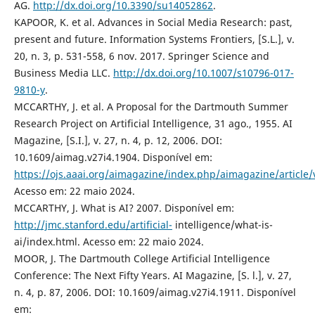
AG.
http://dx.doi.org/10.3390/su14052862
.
KAPOOR, K. et al. Advances in Social Media Research: past,
present and future. Information Systems Frontiers, [S.L.], v.
20, n. 3, p. 531-558, 6 nov. 2017. Springer Science and
Business Media LLC.
http://dx.doi.org/10.1007/s10796-017-
9810-y
.
MCCARTHY, J. et al. A Proposal for the Dartmouth Summer
Research Project on Artificial Intelligence, 31 ago., 1955. AI
Magazine, [S.I.], v. 27, n. 4, p. 12, 2006. DOI:
10.1609/aimag.v27i4.1904. Disponível em:
https://ojs.aaai.org/aimagazine/index.php/aimagazine/article
Acesso em: 22 maio 2024.
MCCARTHY, J. What is AI? 2007. Disponível em:
http://jmc.stanford.edu/artificial-
intelligence/what-is-
ai/index.html. Acesso em: 22 maio 2024.
MOOR, J. The Dartmouth College Artificial Intelligence
Conference: The Next Fifty Years. AI Magazine, [S. l.], v. 27,
n. 4, p. 87, 2006. DOI: 10.1609/aimag.v27i4.1911. Disponível
em: