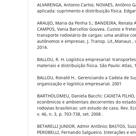
ALVARENGA, Antonio Carlos; NOVAES, Antônio Ga
aplicada: suprimento e distribuição física. Edga
ARAUJO, Maria da Penha S.; BANDEIRA, Renata A
CAMPOS, Vania Barcellos Gouvea. Custos e frete
transporte rodoviário de cargas: uma análise co
autônomos e empresas. J. Transp. Lit.,Manaus , v.
2014.
BALLOU, R. H. Logística empresarial: transporte
materiais e distribuição física. São Paulo: Atlas, 
BALLOU, Ronald H.. Gerenciando a Cadeia de Su
organização e logística empresarial. 2001
BARTHOLOMEU, Daniela Bacchi; CAIXETA FILHO, J
econômicos e ambientais decorrentes do estado
rodovias brasileiras: um estudo de caso. Rev. Econ
v. 46, n. 3, p. 703-738, set. 2008 .
BETARELLI JUNIOR, Admir Antônio; BASTOS, Suz
PEROBELLI, Fernando Salgueiro. Interações e e