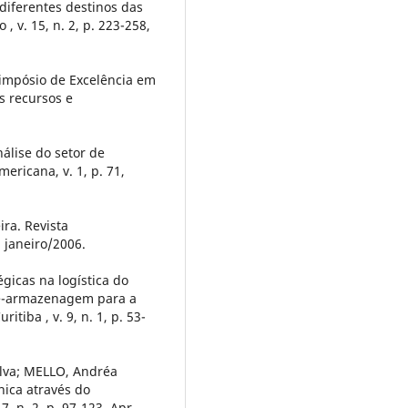
diferentes destinos das
 , v. 15, n. 2, p. 223-258,
Simpósio de Excelência em
s recursos e
lise do setor de
ericana, v. 1, p. 71,
ira. Revista
, janeiro/2006.
égicas na logística do
te-armazenagem para a
tiba , v. 9, n. 1, p. 53-
lva; MELLO, Andréa
nica através do
7, n. 2, p. 97-123, Apr.