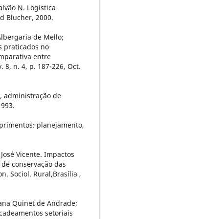
lvão N. Logística
rd Blucher, 2000.
lbergaria de Mello;
s praticados no
mparativa entre
 8, n. 4, p. 187-226, Oct.
s, administração de
1993.
primentos: planejamento,
osé Vicente. Impactos
 de conservação das
. Sociol. Rural,Brasília ,
ana Quinet de Andrade;
ncadeamentos setoriais