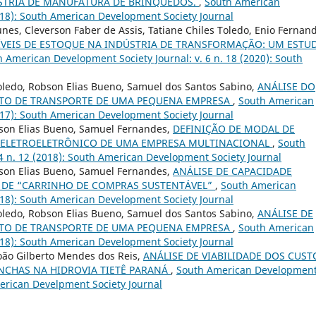
STRIA DE MANUFATURA DE BRINQUEDOS.
,
South American
2018): South American Development Society Journal
es, Cleverson Faber de Assis, Tatiane Chiles Toledo, Enio Fernan
VEIS DE ESTOQUE NA INDÚSTRIA DE TRANSFORMAÇÃO: UM ESTU
 American Development Society Journal: v. 6 n. 18 (2020): South
Toledo, Robson Elias Bueno, Samuel dos Santos Sabino,
ANÁLISE DO
NTO DE TRANSPORTE DE UMA PEQUENA EMPRESA
,
South American
2017): South American Development Society Journal
bson Elias Bueno, Samuel Fernandes,
DEFINIÇÃO DE MODAL DE
ELETROELETRÔNICO DE UMA EMPRESA MULTINACIONAL
,
South
4 n. 12 (2018): South American Development Society Journal
bson Elias Bueno, Samuel Fernandes,
ANÁLISE DE CAPACIDADE
 DE “CARRINHO DE COMPRAS SUSTENTÁVEL”
,
South American
2018): South American Development Society Journal
Toledo, Robson Elias Bueno, Samuel dos Santos Sabino,
ANÁLISE DE
NTO DE TRANSPORTE DE UMA PEQUENA EMPRESA
,
South American
2018): South American Development Society Journal
 João Gilberto Mendes dos Reis,
ANÁLISE DE VIABILIDADE DOS CUST
NCHAS NA HIDROVIA TIETÊ PARANÁ
,
South American Developmen
American Develpment Society Journal