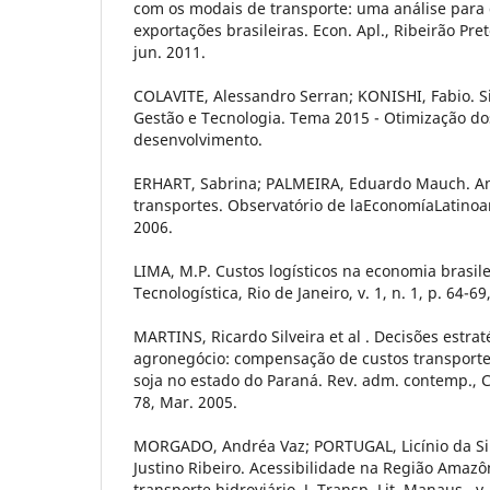
com os modais de transporte: uma análise para 
exportações brasileiras. Econ. Apl., Ribeirão Preto
jun. 2011.
COLAVITE, Alessandro Serran; KONISHI, Fabio. 
Gestão e Tecnologia. Tema 2015 - Otimização do
desenvolvimento.
ERHART, Sabrina; PALMEIRA, Eduardo Mauch. Aná
transportes. Observatório de laEconomíaLatinoam
2006.
LIMA, M.P. Custos logísticos na economia brasile
Tecnologística, Rio de Janeiro, v. 1, n. 1, p. 64-69
MARTINS, Ricardo Silveira et al . Decisões estrat
agronegócio: compensação de custos transpor
soja no estado do Paraná. Rev. adm. contemp., Curi
78, Mar. 2005.
MORGADO, Andréa Vaz; PORTUGAL, Licínio da Si
Justino Ribeiro. Acessibilidade na Região Amazô
transporte hidroviário. J. Transp. Lit.,Manaus , v. 