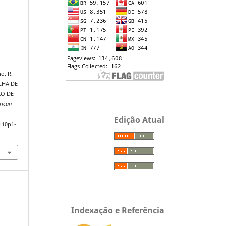
no, R.
LHA DE
ÃO DE
rican
Edição Atual
4i10p1-
Indexação e Referência