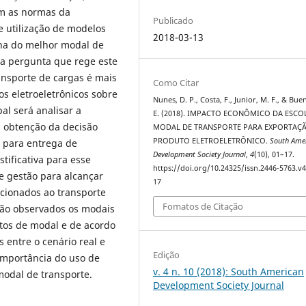
om as normas da
Publicado
e utilização de modelos
2018-03-13
lha do melhor modal de
 a pergunta que rege este
ansporte de cargas é mais
Como Citar
os eletroeletrônicos sobre
Nunes, D. P., Costa, F., Junior, M. F., & Bue
al será analisar a
E. (2018). IMPACTO ECONÔMICO DA ESCO
a obtenção da decisão
MODAL DE TRANSPORTE PARA EXPORTAÇ
PRODUTO ELETROELETRÔNICO.
South Ame
o para entrega de
Development Society Journal
,
4
(10), 01–17.
tificativa para esse
https://doi.org/10.24325/issn.2446-5763.v
de gestão para alcançar
17
acionados ao transporte
Fomatos de Citação
são observados os modais
stos de modal e de acordo
 entre o cenário real e
Edição
importância do uso de
v. 4 n. 10 (2018): South American
modal de transporte.
Development Society Journal