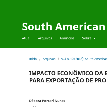
South American 
Atual
Arquivos
Anúncios
Sobre
Início
/
Arquivos
/
v. 4 n. 10 (2018): South Americ
IMPACTO ECONÔMICO DA 
PARA EXPORTAÇÃO DE PR
Débora Porcari Nunes