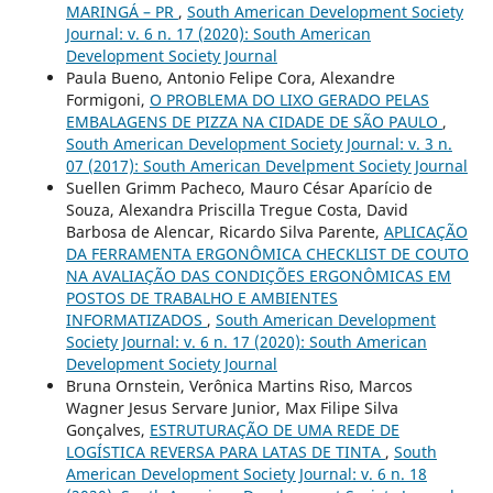
MARINGÁ – PR
,
South American Development Society
Journal: v. 6 n. 17 (2020): South American
Development Society Journal
Paula Bueno, Antonio Felipe Cora, Alexandre
Formigoni,
O PROBLEMA DO LIXO GERADO PELAS
EMBALAGENS DE PIZZA NA CIDADE DE SÃO PAULO
,
South American Development Society Journal: v. 3 n.
07 (2017): South American Develpment Society Journal
Suellen Grimm Pacheco, Mauro César Aparício de
Souza, Alexandra Priscilla Tregue Costa, David
Barbosa de Alencar, Ricardo Silva Parente,
APLICAÇÃO
DA FERRAMENTA ERGONÔMICA CHECKLIST DE COUTO
NA AVALIAÇÃO DAS CONDIÇÕES ERGONÔMICAS EM
POSTOS DE TRABALHO E AMBIENTES
INFORMATIZADOS
,
South American Development
Society Journal: v. 6 n. 17 (2020): South American
Development Society Journal
Bruna Ornstein, Verônica Martins Riso, Marcos
Wagner Jesus Servare Junior, Max Filipe Silva
Gonçalves,
ESTRUTURAÇÃO DE UMA REDE DE
LOGÍSTICA REVERSA PARA LATAS DE TINTA
,
South
American Development Society Journal: v. 6 n. 18