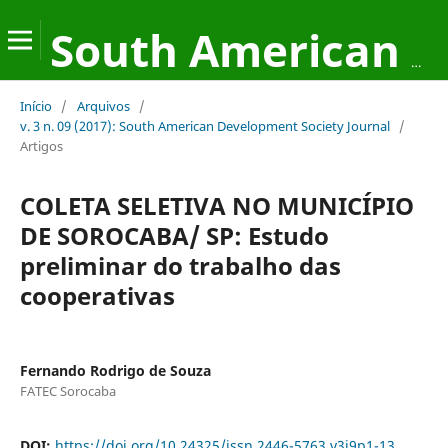
South American Development Society Journal
Início
/
Arquivos
/
v. 3 n. 09 (2017): South American Development Society Journal
/
Artigos
COLETA SELETIVA NO MUNICÍPIO
DE SOROCABA/ SP: Estudo
preliminar do trabalho das
cooperativas
Fernando Rodrigo de Souza
FATEC Sorocaba
DOI:
https://doi.org/10.24325/issn.2446-5763.v3i9p1-13