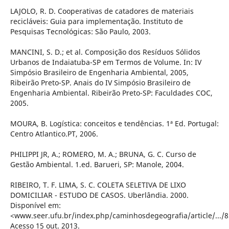
LAJOLO, R. D. Cooperativas de catadores de materiais
recicláveis: Guia para implementação. Instituto de
Pesquisas Tecnológicas: São Paulo, 2003.
MANCINI, S. D.; et al. Composição dos Resíduos Sólidos
Urbanos de Indaiatuba-SP em Termos de Volume. In: IV
Simpósio Brasileiro de Engenharia Ambiental, 2005,
Ribeirão Preto-SP. Anais do IV Simpósio Brasileiro de
Engenharia Ambiental. Ribeirão Preto-SP: Faculdades COC,
2005.
MOURA, B. Logística: conceitos e tendências. 1ª Ed. Portugal:
Centro Atlantico.PT, 2006.
PHILIPPI JR, A.; ROMERO, M. A.; BRUNA, G. C. Curso de
Gestão Ambiental. 1.ed. Barueri, SP: Manole, 2004.
RIBEIRO, T. F. LIMA, S. C. COLETA SELETIVA DE LIXO
DOMICILIAR - ESTUDO DE CASOS. Uberlândia. 2000.
Disponível em:
<www.seer.ufu.br/index.php/caminhosdegeografia/article/.../85
Acesso 15 out. 2013.