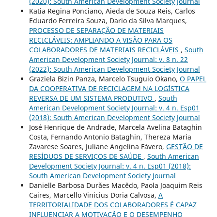
(2020): South American Development Society Journal
Katia Regina Ponciano, Aieda de Souza Reis, Carlos
Eduardo Ferreira Souza, Dario da Silva Marques,
PROCESSO DE SEPARAÇÃO DE MATERIAIS
RECICLÁVEIS: AMPLIANDO A VISÃO PARA OS
COLABORADORES DE MATERIAIS RECICLÁVEIS
,
South
American Development Society Journal: v. 8 n. 22
(2022): South American Development Society Journal
Graziela Bizin Panza, Marcelo Tsuguio Okano,
O PAPEL
DA COOPERATIVA DE RECICLAGEM NA LOGÍSTICA
REVERSA DE UM SISTEMA PRODUTIVO
,
South
American Development Society Journal: v. 4 n. Esp01
(2018): South American Development Society Journal
José Henrique de Andrade, Marcela Avelina Bataghin
Costa, Fernando Antonio Bataghin, Thereza Maria
Zavarese Soares, Juliane Angelina Fávero,
GESTÃO DE
RESÍDUOS DE SERVIÇOS DE SAÚDE
,
South American
Development Society Journal: v. 4 n. Esp01 (2018):
South American Development Society Journal
Danielle Barbosa Durães Macêdo, Paola Joaquim Reis
Caires, Marcello Vinicius Doria Calvosa,
A
TERRITORIALIDADE DOS COLABORADORES É CAPAZ
INFLUENCIAR A MOTIVAÇÃO E O DESEMPENHO