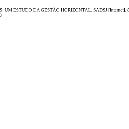
M ESTUDO DA GESTÃO HORIZONTAL. SADSJ [Internet]. 8º de març
3