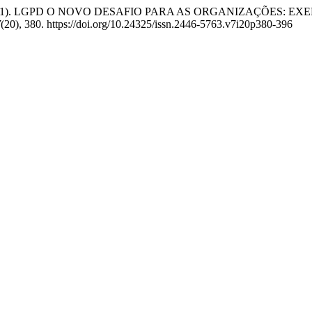
sini, E. L. (2021). LGPD O NOVO DESAFIO PARA AS ORGANIZ
7
(20), 380. https://doi.org/10.24325/issn.2446-5763.v7i20p380-396