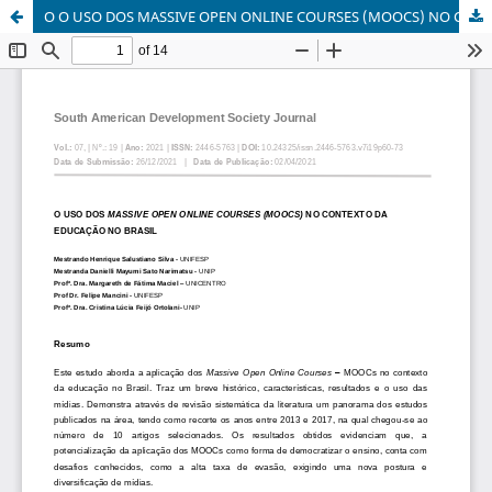
O O USO DOS MASSIVE OPEN ONLINE COURSES (MOOCS) NO CONTEXTO DA EDUCAÇÃO NO BRASIL