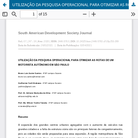
UTILIZAÇÃO DA PESQUISA OPERACIONAL PARA OTIMIZAR AS ROTAS DE UM MOTORISTA AUTÔNOMO EM SÃO PAULO